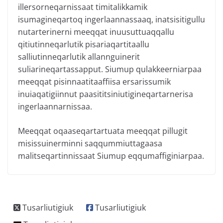
illersorneqarnissaat timitalikkamik
isumagineqartoq ingerlaannassaaq, inatsisitigullu
nutarterinerni meeqqat inuusuttuaqqallu
qitiutinneqarlutik pisariaqartitaallu
salliutinneqarlutik allannguinerit
suliarineqartassapput. Siumup qulakkeerniarpaa
meeqqat pisinnaatitaaffiisa ersarissumik
inuiaqatigiinnut paasititsiniutigineqartarnerisa
ingerlaannarnissaa.
Meeqqat oqaaseqartartuata meeqqat pillugit
misissuinerminni saqqummiuttagaasa
malitseqartinnissaat Siumup eqqumaffiginiarpaa.