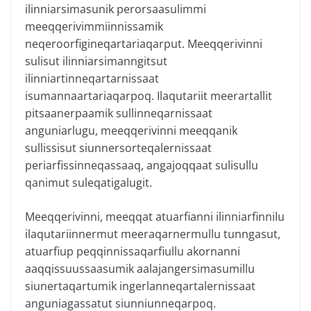
ilinniarsimasunik perorsaasulimmi
meeqqerivimmiinnissamik
neqeroorfigineqartariaqarput. Meeqqerivinni
sulisut ilinniarsimanngitsut
ilinniartinneqartarnissaat
isumannaartariaqarpoq. Ilaqutariit meerartallit
pitsaanerpaamik sullinneqarnissaat
anguniarlugu, meeqqerivinni meeqqanik
sullissisut siunnersorteqalernissaat
periarfissinneqassaaq, angajoqqaat sulisullu
qanimut suleqatigalugit.
Meeqqerivinni, meeqqat atuarfianni ilinniarfinnilu
ilaqutariinnermut meeraqarnermullu tunngasut,
atuarfiup peqqinnissaqarfiullu akornanni
aaqqissuussaasumik aalajangersimasumillu
siunertaqartumik ingerlanneqartalernissaat
anguniagassatut siunniunneqarpoq.