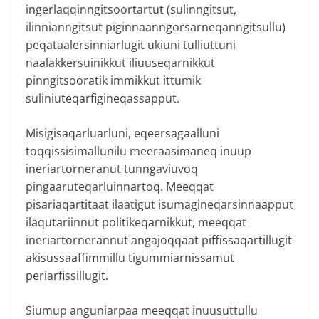
ingerlaqqinngitsoortartut (sulinngitsut,
ilinnianngitsut piginnaanngorsarneqanngitsullu)
peqataalersinniarlugit ukiuni tulliuttuni
naalakkersuinikkut iliuuseqarnikkut
pinngitsooratik immikkut ittumik
suliniuteqarfigineqassapput.
Misigisaqarluarluni, eqeersagaalluni
toqqissisimallunilu meeraasimaneq inuup
ineriartorneranut tunngaviuvoq
pingaaruteqarluinnartoq. Meeqqat
pisariaqartitaat ilaatigut isumagineqarsinnaapput
ilaqutariinnut politikeqarnikkut, meeqqat
ineriartornerannut angajoqqaat piffissaqartillugit
akisussaaffimmillu tigummiarnissamut
periarfissillugit.
Siumup anguniarpaa meeqqat inuusuttullu