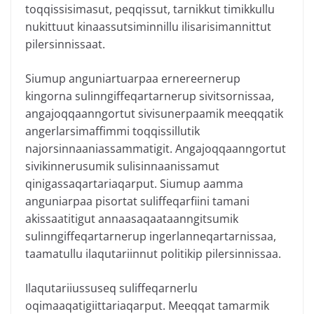
toqqissisimasut, peqqissut, tarnikkut timikkullu
nukittuut kinaassutsiminnillu ilisarisimannittut
pilersinnissaat.
Siumup anguniartuarpaa ernereernerup
kingorna sulinngiffeqartarnerup sivitsornissaa,
angajoqqaanngortut sivisunerpaamik meeqqatik
angerlarsimaffimmi toqqissillutik
najorsinnaaniassammatigit. Angajoqqaanngortut
sivikinnerusumik sulisinnaanissamut
qinigassaqartariaqarput. Siumup aamma
anguniarpaa pisortat suliffeqarfiini tamani
akissaatitigut annaasaqaataanngitsumik
sulinngiffeqartarnerup ingerlanneqartarnissaa,
taamatullu ilaqutariinnut politikip pilersinnissaa.
Ilaqutariiussuseq suliffeqarnerlu
oqimaaqatigiittariaqarput. Meeqqat tamarmik