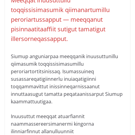
Meeqqat inuusuttullu
toqqissisimasumik qiimanartumillu
peroriartussapput — meeqqanut
pisinnaatitaaffiit sutigut tamatigut
illersorneqassapput.
Siumup anguniarpaa meeqqanik inuusuttunillu
qiimasumik toqqissisimasumillu
peroriartortitsinissaq. Isumassuineq
susassareqatigiinnerlu inuiaqatigiinni
toqqammavittut inissinneqarnissaanut
innuttaasugut tamatta peqataanissarput Siumup
kaammattuutigaa.
Inuusuttut meeqqat atuarfiannit
naammassereersimanermi kingorna
ilinniarfinnut allanulluunniit