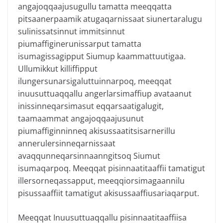
angajoqqaajusugullu tamatta meeqqatta
pitsaanerpaamik atugaqarnissaat siunertaralugu
sulinissatsinnut immitsinnut
piumaffiginerunissarput tamatta
isumagissagipput Siumup kaammattuutigaa.
Ullumikkut killiffipput
ilungersunarsigaluttuinnarpoq, meeqqat
inuusuttuaqqallu angerlarsimaffiup avataanut
inissinneqarsimasut eqqarsaatigalugit,
taamaammat angajoqqaajusunut
piumaffiginninneq akisussaatitsisarnerillu
annerulersinneqarnissaat
avaqqunneqarsinnaanngitsoq Siumut
isumaqarpoq. Meeqqat pisinnaatitaaffii tamatigut
illersorneqassapput, meeqqiorsimagaannilu
pisussaaffiit tamatigut akisussaaffiusariaqarput.
Meeqqat Inuusuttuaqqallu pisinnaatitaaffiisa