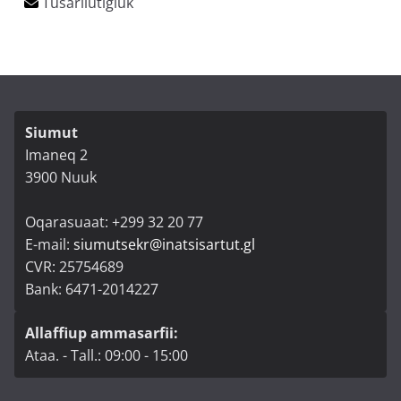
Siumut
Imaneq 2
3900 Nuuk
Oqarasuaat: +299 32 20 77
E-mail:
siumutsekr@inatsisartut.gl
CVR: 25754689
Bank: 6471-2014227
Allaffiup ammasarfii:
Ataa. - Tall.: 09:00 - 15:00