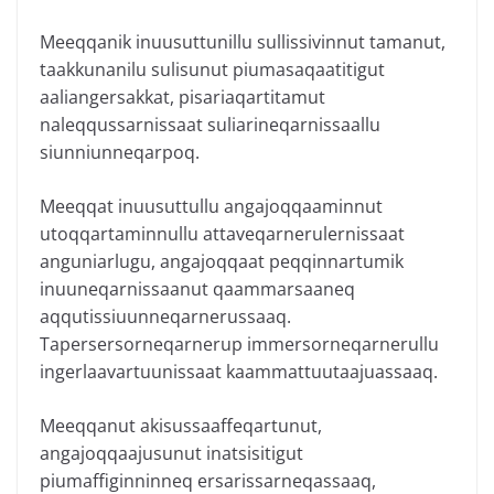
Meeqqanik inuusuttunillu sullissivinnut tamanut,
taakkunanilu sulisunut piumasaqaatitigut
aaliangersakkat, pisariaqartitamut
naleqqussarnissaat suliarineqarnissaallu
siunniunneqarpoq.
Meeqqat inuusuttullu angajoqqaaminnut
utoqqartaminnullu attaveqarnerulernissaat
anguniarlugu, angajoqqaat peqqinnartumik
inuuneqarnissaanut qaammarsaaneq
aqqutissiuunneqarnerussaaq.
Tapersersorneqarnerup immersorneqarnerullu
ingerlaavartuunissaat kaammattuutaajuassaaq.
Meeqqanut akisussaaffeqartunut,
angajoqqaajusunut inatsisitigut
piumaffiginninneq ersarissarneqassaaq,