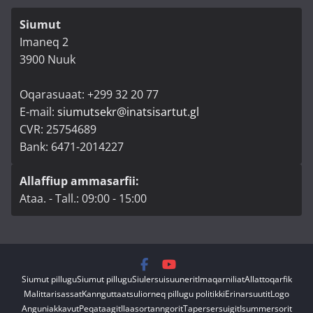
Siumut
Imaneq 2
3900 Nuuk
Oqarasuaat: +299 32 20 77
E-mail:
siumutsekr@inatsisartut.gl
CVR: 25754689
Bank: 6471-2014227
Allaffiup ammasarfii:
Ataa. - Tall.: 09:00 - 15:00
Siumut pillugu
Siumut pillugu
Siulersuisuunerit
Imaqarniliat
Allattoqarfik
Malittarisassat
Kannguttaatsuliorneq pillugu politikki
Erinarsuutit
Logo
Anguniakkavut
Peqataagit
Ilaasortanngorit
Tapersersuigit
Isummersorit