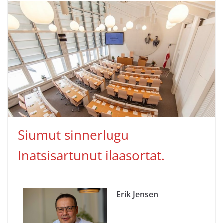
Siumut sinnerlugu
Inatsisartunut ilaasortat.
Erik Jensen