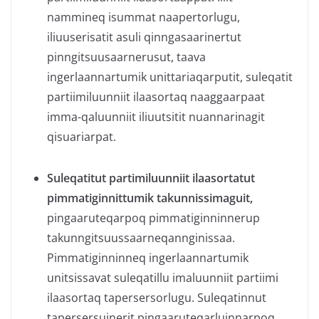
nammineq isummat naapertorlugu,
iliuuserisatit asuli qinngasaarinertut
pinngitsuusaarnerusut, taava
ingerlaannartumik unittariaqarputit, suleqatit
partiimiluunniit ilaasortaq naaggaarpaat
imma-qaluunniit iliuutsitit nuannarinagit
qisuariarpat.
Suleqatitut partimiluunniit ilaasortatut
pimmatiginnittumik takunnissimaguit,
pingaaruteqarpoq pimmatiginninnerup
takunngitsuussaarneqannginissaa.
Pimmatiginninneq ingerlaannartumik
unitsissavat suleqatillu imaluunniit partiimi
ilaasortaq tapersersorlugu. Suleqatinnut
tapersersuinerit pingaaruteqarluinnarpoq