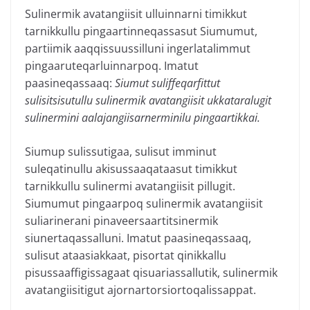
Sulinermik avatangiisit ulluinnarni timikkut
tarnikkullu pingaartinneqassasut Siumumut,
partiimik aaqqissuussilluni ingerlatalimmut
pingaaruteqarluinnarpoq. Imatut
paasineqassaaq:
Siumut suliffeqarfittut
sulisitsisutullu sulinermik avatangiisit ukkataralugit
sulinermini aalajangiisarnerminilu pingaartikkai.
Siumup sulissutigaa, sulisut imminut
suleqatinullu akisussaaqataasut timikkut
tarnikkullu sulinermi avatangiisit pillugit.
Siumumut pingaarpoq sulinermik avatangiisit
suliarinerani pinaveersaartitsinermik
siunertaqassalluni. Imatut paasineqassaaq,
sulisut ataasiakkaat, pisortat qinikkallu
pisussaaffigissagaat qisuariassallutik, sulinermik
avatangiisitigut ajornartorsiortoqalissappat.