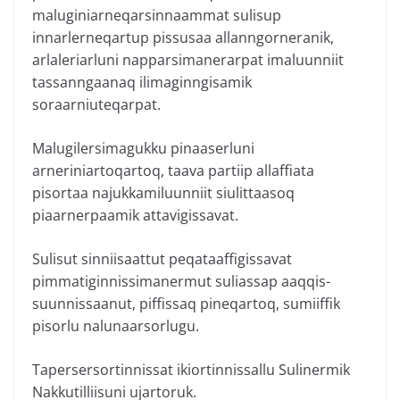
maluginiarneqarsinnaammat sulisup
innarlerneqartup pissusaa allanngorneranik,
arlaleriarluni napparsimanerarpat imaluunniit
tassanngaanaq ilimaginngisamik
soraarniuteqarpat.
Malugilersimagukku pinaaserluni
arneriniartoqartoq, taava partiip allaffiata
pisortaa najukkamiluunniit siulittaasoq
piaarnerpaamik attavigissavat.
Sulisut sinniisaattut peqataaffigissavat
pimmatiginnissimanermut suliassap aaqqis-
suunnissaanut, piffissaq pineqartoq, sumiiffik
pisorlu nalunaarsorlugu.
Tapersersortinnissat ikiortinnissallu Sulinermik
Nakkutilliisuni ujartoruk.