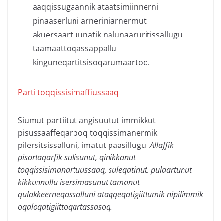
aaqqissugaannik ataatsimiinnerni
pinaaserluni arneriniarnermut
akuersaartuunatik nalunaaruritissallugu
taamaattoqassappallu
kinguneqartitsisoqarumaartoq.
Parti toqqissisimaffiussaaq
Siumut partiitut angisuutut immikkut
pisussaaffeqarpoq toqqissimanermik
pilersitsissalluni, imatut paasillugu:
Allaffik
pisortaqarfik sulisunut, qinikkanut
toqqissisimanartuussaaq, suleqatinut, pulaartunut
kikkunnullu isersimasunut tamanut
qulakkeerneqassalluni ataqqeqatigiittumik nipilimmik
oqaloqatigiittoqartassasoq.