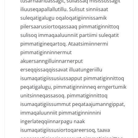
tusarnaarluassagit, suliassaq misissussagit
iliuuseqapallallutillu. Sulisut sinniisaat
suleqatigalugu oqaloqatigiinnissamik
pilersaarusiortoqassaaq pimmatiginnittoq
sulisoq immaqaaluunniit partiimi suleqatit
pimmatigineqartoq. Ataatsimiinnermi
pimmatiginninnermut
akuersanngilluinnarnerput
erseqqissaqqissavat illuatungeriillu
isumaqatigiissusiussapput pimmatiginnittoq
peqatigalugu, pimmatiginninneq erngertumik
unitsinneqassasoq. pimmatiginnittoq
isumaqatigiissummut peqataajumanngippat,
immaqaluunniit pimmatiginninnini
ingerlateqqiinnarpagu naak
isumaqatigiissusiortoqareersoq, taava