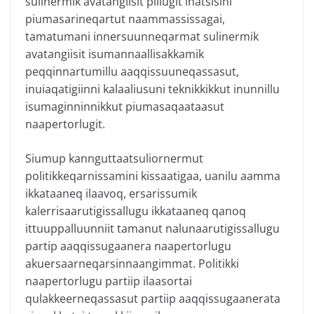
sulinermik avatangiisit pillugit inatsisini
piumasarineqartut naammassissagai,
tamatumani innersuunneqarmat sulinermik
avatangiisit isumannaallisakkamik
peqqinnartumillu aaqqissuuneqassasut,
inuiaqatigiinni kalaaliusuni teknikkikkut inunnillu
isumaginninnikkut piumasaqaataasut
naapertorlugit.
Siumup kannguttaatsuliornermut
politikkeqarnissamini kissaatigaa, uanilu aamma
ikkataaneq ilaavoq, ersarissumik
kalerrisaarutigissallugu ikkataaneq qanoq
ittuuppalluunniit tamanut nalunaarutigissallugu
partip aaqqissugaanera naapertorlugu
akuersaarneqarsinnaangimmat. Politikki
naapertorlugu partiip ilaasortai
qulakkeerneqassasut partiip aaqqissugaanerata