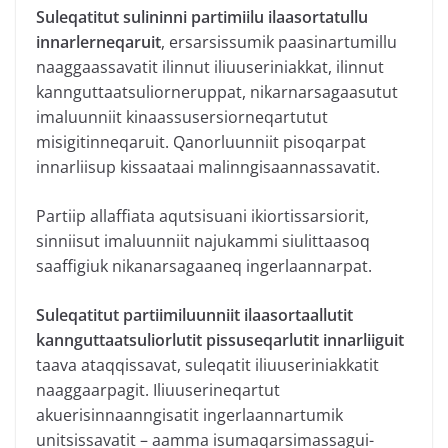
Suleqatitut sulininni partimiilu ilaasortatullu
innarlerneqaruit
, ersarsissumik paasinartumillu
naaggaassavatit ilinnut iliuuseriniakkat, ilinnut
kannguttaatsuliorneruppat, nikarnarsagaasutut
imaluunniit kinaassusersiorneqartutut
misigitinneqaruit. Qanorluunniit pisoqarpat
innarliisup kissaataai malinngisaannassavatit.
Partiip allaffiata aqutsisuani ikiortissarsiorit,
sinniisut imaluunniit najukammi siulittaasoq
saaffigiuk nikanarsagaaneq ingerlaannarpat.
Suleqatitut partiimiluunniit ilaasortaallutit
kannguttaatsuliorlutit pissuseqarlutit innarliiguit
taava ataqqissavat, suleqatit iliuuseriniakkatit
naaggaarpagit. Iliuuserineqartut
akuerisinnaanngisatit ingerlaannartumik
unitsissavatit – aamma isumaqarsimassagui-