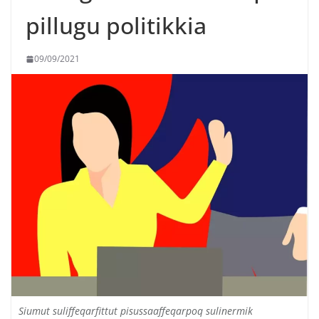
pillugu politikkia
09/09/2021
Siumut suliffeqarfittut pisussaaffeqarpoq sulinermik