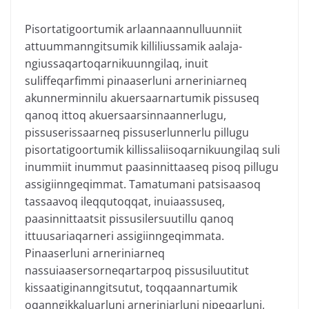
Pisortatigoortumik arlaannaannulluunniit
attuummanngitsumik killiliussamik aalaja-
ngiussaqartoqarnikuunngilaq, inuit
suliffeqarfimmi pinaaserluni arneriniarneq
akunnerminnilu akuersaarnartumik pissuseq
qanoq ittoq akuersaarsinnaannerlugu,
pissuserissaarneq pissuserlunnerlu pillugu
pisortatigoortumik killissaliisoqarnikuungilaq suli
inummiit inummut paasinnittaaseq pisoq pillugu
assigiinngeqimmat. Tamatumani patsisaasoq
tassaavoq ileqqutoqqat, inuiaassuseq,
paasinnittaatsit pissusilersuutillu qanoq
ittuusariaqarneri assigiinngeqimmata.
Pinaaserluni arneriniarneq
nassuiaasersorneqartarpoq pissusiluutitut
kissaatiginanngitsutut, toqqaannartumik
oqanngikkaluarluni arneriniarluni nipeqarluni,