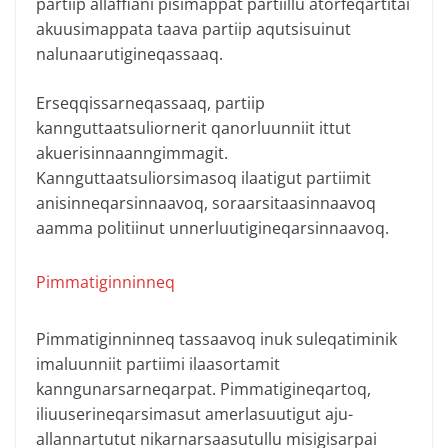
partiip allaffiani pisimappat partiillu atorfeqartitai
akuusimappata taava partiip aqutsisuinut
nalunaarutigineqassaaq.
Erseqqissarneqassaaq, partiip
kannguttaatsuliornerit qanorluunniit ittut
akuerisinnaanngimmagit.
Kannguttaatsuliorsimasoq ilaatigut partiimit
anisinneqarsinnaavoq, soraarsitaasinnaavoq
aamma politiinut unnerluutigineqarsinnaavoq.
Pimmatiginninneq
Pimmatiginninneq tassaavoq inuk suleqatiminik
imaluunniit partiimi ilaasortamit
kanngunarsarneqarpat. Pimmatigineqartoq,
iliuuserineqarsimasut amerlasuutigut aju-
allannartutut nikarnarsaasutullu misigisarpai