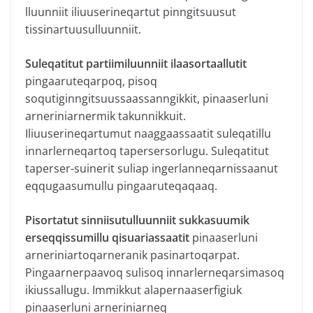
lluunniit iliuuserineqartut pinngitsuusut
tissinartuusulluunniit.
Suleqatitut partiimiluunniit ilaasortaallutit
pingaaruteqarpoq, pisoq
soqutiginngitsuussaassanngikkit, pinaaserluni
arneriniarnermik takunnikkuit.
Iliuuserineqartumut naaggaassaatit suleqatillu
innarlerneqartoq tapersersorlugu. Suleqatitut
taperser-suinerit suliap ingerlanneqarnissaanut
eqqugaasumullu pingaaruteqaqaaq.
Pisortatut sinniisutulluunniit sukkasuumik
erseqqissumillu qisuariassaatit
pinaaserluni
arneriniartoqarneranik pasinartoqarpat.
Pingaarnerpaavoq sulisoq innarlerneqarsimasoq
ikiussallugu. Immikkut alapernaaserfigiuk
pinaaserluni arneriniarneq