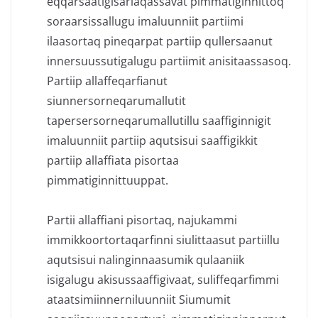
eqqarsaatigisariaqassavat pimmatiginnittoq
soraarsissallugu imaluunniit partiimi
ilaasortaq pineqarpat partiip qullersaanut
innersuussutigalugu partiimit anisitaassasoq.
Partiip allaffeqarfianut
siunnersorneqarumallutit
tapersersorneqarumallutillu saaffiginnigit
imaluunniit partiip aqutsisui saaffigikkit
partiip allaffiata pisortaa
pimmatiginnittuuppat.
Partii allaffiani pisortaq, najukammi
immikkoortortaqarfinni siulittaasut partiillu
aqutsisui nalinginnaasumik qulaaniik
isigalugu akisussaaffigivaat, suliffeqarfimmi
ataatsimiinnerniluunniit Siumumit