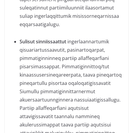
suleqatinnut partiimiluunniit ilaasortamut
suliap ingerlaqqittumik misissorneqarnissaa
eqqarsaatigalugu.
Sulisut sinniissaattut
ingerlaannartumik
qisuariartussaavutit, pasinartoqarpat,
pimmatiginninneq partiip allaffeqarfiani
pisarsimassappat. Pimmatiginnittoq/tut
kinaassusersineqareerpata, taava pineqartoq
pineqartullu pisortaa oqaloqatigissavatit
Siumullu pimmatiginnittarnermut
akuersaartuunnginnera nassuiaatigissallugu.
Partiip allaffeqarfiani aqutsisut
attavigissavatit taannalu nammineq
akulerussimappat taava partiip aqutsisui