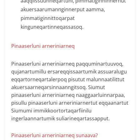
aaqqiissuunneqartuni, pimmatiginninnernut
akuersaarumannginnerput aamma,
pimmatiginnittoqarpat
kinguneqartinneqassasoq.
Pinaaserluni arneriniarneq
Pinaaserluni arneriniarneq paqquminartuuvoq,
qujanartumillu ersareqqissaartumik assuaralugu
eqqartorneqartalerpoq pisutut malunnaatilittut
akuersaarneqarsinnaanngitsoq. Siumut
pinaaserluni arneriniarneq naaggaarluinnarpaa,
pisullu pinaaserluni arneriniarnertut eqqaanartut
Siumumi immikkoortortaqarfiinilu
ingerlaannartumik suliarineqartassapput.
Pinaaserluni arneriniarneq sunaava?