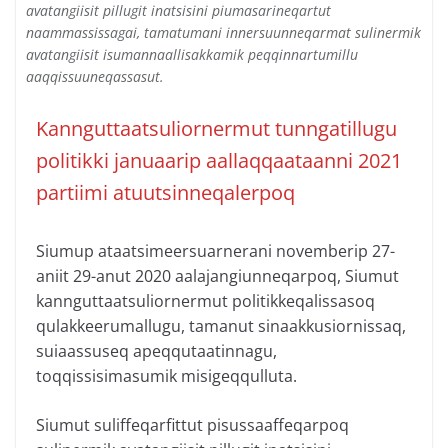
avatangiisit pillugit inatsisini piumasarineqartut
naammassissagai, tamatumani innersuunneqarmat sulinermik
avatangiisit isumannaallisakkamik peqqinnartumillu
aaqqissuuneqassasut.
Kannguttaatsuliornermut tunngatillugu
politikki januaarip aallaqqaataanni 2021
partiimi atuutsinneqalerpoq
Siumup ataatsimeersuarnerani novemberip 27-
aniit 29-anut 2020 aalajangiunneqarpoq, Siumut
kannguttaatsuliornermut politikkeqalissasoq
qulakkeerumallugu, tamanut sinaakkusiornissaq,
suiaassuseq apeqqutaatinnagu,
toqqissisimasumik misigeqqulluta.
Siumut suliffeqarfittut pisussaaffeqarpoq