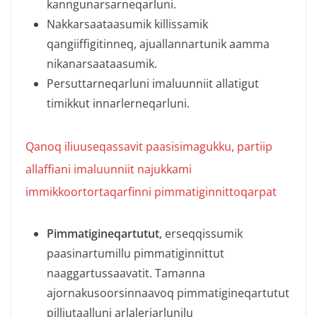
kanngunarsarneqarluni.
Nakkarsaataasumik killissamik
qangiiffigitinneq, ajuallannartunik aamma
nikanarsaataasumik.
Persuttarneqarluni imaluunniit allatigut
timikkut innarlerneqarluni.
Qanoq iliuuseqassavit paasisimagukku, partiip
allaffiani imaluunniit najukkami
immikkoortortaqarfinni pimmatiginnittoqarpat
Pimmatigineqartutut
, erseqqissumik
paasinartumillu pimmatiginnittut
naaggartussaavatit. Tamanna
ajornakusoorsinnaavoq pimmatigineqartutut
pilliutaalluni arlaleriarlunilu