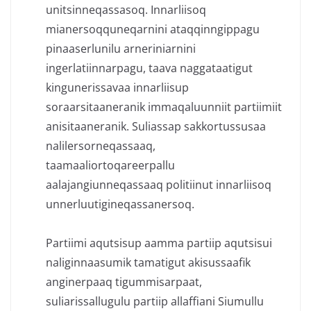
unitsinneqassasoq. Innarliisoq
mianersoqquneqarnini ataqqinngippagu
pinaaserlunilu arneriniarnini
ingerlatiinnarpagu, taava naggataatigut
kingunerissavaa innarliisup
soraarsitaaneranik immaqaluunniit partiimiit
anisitaaneranik. Suliassap sakkortussusaa
nalilersorneqassaaq,
taamaaliortoqareerpallu
aalajangiunneqassaaq politiinut innarliisoq
unnerluutigineqassanersoq.
Partiimi aqutsisup aamma partiip aqutsisui
naliginnaasumik tamatigut akisussaafik
anginerpaaq tigummisarpaat,
suliarissallugulu partiip allaffiani Siumullu