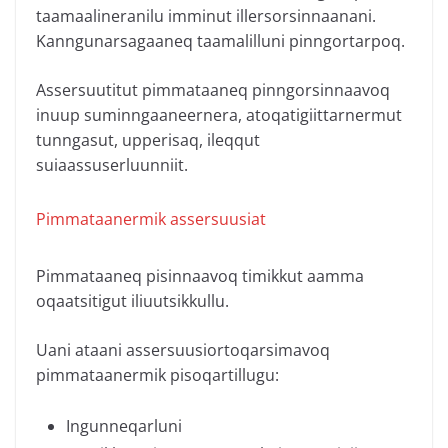
taamaalineranilu imminut illersorsinnaanani.
Kanngunarsagaaneq taamalilluni pinngortarpoq.
Assersuutitut pimmataaneq pinngorsinnaavoq
inuup suminngaaneernera, atoqatigiittarnermut
tunngasut, upperisaq, ileqqut
suiaassuserluunniit.
Pimmataanermik assersuusiat
Pimmataaneq pisinnaavoq timikkut aamma
oqaatsitigut iliuutsikkullu.
Uani ataani assersuusiortoqarsimavoq
pimmataanermik pisoqartillugu:
Ingunneqarluni