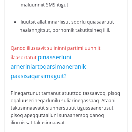
imaluunniit SMS-itigut.
Iliuutsit allat innarliisut soorlu quiasaarutit
naalanngitsut, pornomik takutitsineq il.il.
Qanoq iliussavit sulininni partimiluunniit
pinaaserluni
ilaasortatut
arneriniartoqarsimaneranik
paasisaqarsimaguit?
Pineqartunut tamanut atuuttoq tassaavoq, pisoq
oqaluuserineqarlunilu suliarineqassaaq. Ataani
takusinnaavatit siunnersuutit tigussaanerusut,
pisoq apeqqutaalluni sunaanersoq qanoq
iliornissat takusinnaavat.