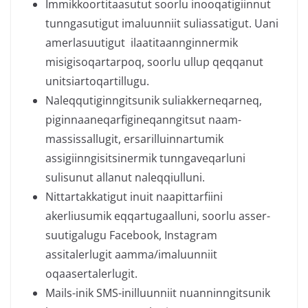
Immikkoortitaasutut soorlu inooqatigiinnut
tunngasutigut imaluunniit suliassatigut. Uani
amerlasuutigut ilaatitaannginnermik
misigisoqartarpoq, soorlu ullup qeqqanut
unitsiartoqartillugu.
Naleqqutiginngitsunik suliakkerneqarneq,
piginnaaneqarfigineqanngitsut naam-
massissallugit, ersarilluinnartumik
assigiinngisitsinermik tunngaveqarluni
sulisunut allanut naleqqiulluni.
Nittartakkatigut inuit naapittarfiini
akerliusumik eqqartugaalluni, soorlu asser-
suutigalugu Facebook, Instagram
assitalerlugit aamma/imaluunniit
oqaasertalerlugit.
Mails-inik SMS-inilluunniit nuanninngitsunik