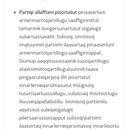
Partiip allaffiani pisortatut
pinaaserluni
arneriniartoqartillugu saaffiginnittut
tamarmik ilungersunartutut isigalugit
suliarisassavatit. Sulisoq, sinniisoq
imaluunniit partiimi ilaasortaq pinaaserluni
arneriniartoqartillugu saaffiginnippat,
Siumup aaqqissuussaanik susoqartillugu
ataatsimiittoqartilluguluunniit taava
pingaaruteqarpoq illit pisortatut
innarlerneqarsimasutut misigisoq
tusarnaarluassallugu, suliassaq misissorlugu
iliuuseqapallallutillu. Sinniisoq partiimilu
aqutsisut suleqatigalugit
pilersaarusiussapput sulisoq/partiimi
ilaasortaq innarlerneqarsimasoq innarliisorlu