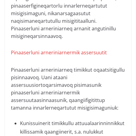
pinaaserfigineqartorlu innarlerneqartutut
misigisimaguni, nikanarsagaasutut
naqisimaneqartutullu misigititaalluni.
Pinaaserluni arneriniarneq arnanit angutinillu
misigineqarsinnaavoq.
Pinaaserluni arneriniarnermik assersuutit
Pinaaserluni arneriniarneq timikkut oqaatsitigullu
pisinnaavoq. Uani ataani
assersuusiortoqarsimavoq pisimasunik
pinaaserluni arneriniarnermik
assersuutaasinnaasunik, qaangiifigitittup
tamanna innarlerneqartutut misigisimaguniuk:
Kunissuinerit timikkullu attuualaarinninnikkut
killissamik qaangiinerit, s.a. nulukkut