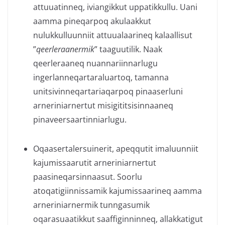
attuuatinneq, iviangikkut uppatikkullu. Uani
aamma pineqarpoq akulaakkut
nulukkulluunniit attuualaarineq kalaallisut
”
qeerleraanermik
” taaguutilik. Naak
qeerleraaneq nuannariinnarlugu
ingerlanneqartaraluartoq, tamanna
unitsivinneqartariaqarpoq pinaaserluni
arneriniarnertut misigititsisinnaaneq
pinaveersaartinniarlugu.
Oqaasertalersuinerit, apeqqutit imaluunniit
kajumissaarutit arneriniarnertut
paasineqarsinnaasut. Soorlu
atoqatigiinnissamik kajumissaarineq aamma
arneriniarnermik tunngasumik
oqarasuaatikkut saaffiginninneq, allakkatigut