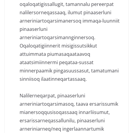
oqaloqatigissallugit, tamannalu pereerpat
nalilersorneqassaaq, ilumut pinaaserluni
arneriniartoqarsimanersoq immaqa-luunniit
pinaaserluni
arneriniartoqarsimannginnersoq.
Oqaloqatigiinnerit misigissutsikkut
attuimmata piumasaqaataavoq
ataatsimiinnermi peqataa-sussat
minnerpaamik pingasuussasut, tamatumani
sinniisoq ilaatinneqartassaaq.
Nalilerneqarpat, pinaaserluni
arneriniartoqarsimasoq, taava ersarissumik
mianersoqqusisoqassaaq innarliisumut,
ersarissarneqassallunilu, pinaaserluni
arneriniarneq/neq ingerlaannartumik