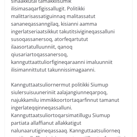
sinaakkutai tamakkiisumik
ilisimasaqarfigissallugit. Politikki
malittarisassatiguinnaq malitassatut
sananeqassanngilaq, kisianni aamma
ingerlatseriaatsikkut takutitsivigineqassalluni
susoqassanersoq, atorfeqartutut
ilaasortatulluunniit, qanoq
qiusariartoqassanersoq,
kannguttaattuliorfigineqaraanni imaluunniit
ilisimannittutut takunnissimagaanni.
Kannguttaatsuliornermut politikki Siumup
siulersuisuuneriniit aalajangiunneqarpoq,
najukkamilu immikkoortortaqarfinnut tamanut
ingerlateqqinneqassalluni.
Kannguttaatsuliortoqarsimatillugu Siumup
partiata allaffianut allakkatigut
nalunaarutigineqassaaq. Kannguttaatsuliorneq