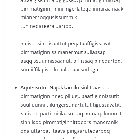
attavigikkit malugigukku, pimmatiginnittoq
pimmatiginninnini ingerlateqqiinnaraa naak
mianersoqqusissummik
tunineqareeraluartoq.
Sulisut sinniisaattut peqataaffigissavat
pimmatiginnissimanermut suliassap
aaqqissuunnissaanut, piffissaq pineqartoq,
sumiiffik pisorlu nalunaarsorlugu.
Aqutsisutut Najukkamilu
siulittaasutut
pimmatiginninneq pillugu saaffiginnissutit
suulluunniit ilungersunartutut tigussavatit.
Sulisoq, partiimi ilaasortaq immaqaluunniit
sinniisoq pimmatiginnittoqarsimaneranik
oqaluttarpat, taava pingaaruteqarpoq