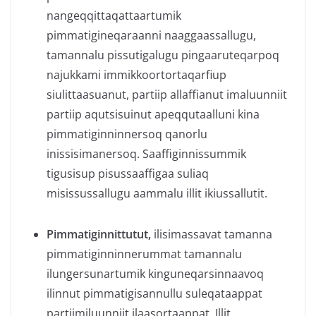
nangeqqittaqattaartumik
pimmatigineqaraanni naaggaassallugu,
tamannalu pissutigalugu pingaaruteqarpoq
najukkami immikkoortortaqarfiup
siulittaasuanut, partiip allaffianut imaluunniit
partiip aqutsisuinut apeqqutaalluni kina
pimmatiginninnersoq qanorlu
inissisimanersoq. Saaffiginnissummik
tigusisup pisussaaffigaa suliaq
misissussallugu aammalu illit ikiussallutit.
Pimmatiginnittutut,
ilisimassavat tamanna
pimmatiginninnerummat tamannalu
ilungersunartumik kinguneqarsinnaavoq
ilinnut pimmatigisannullu suleqataappat
partiimiluunniit ilaasortaappat. Illit