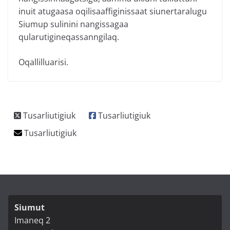
inuit atugaasa oqilisaaffiginissaat siunertaralugu
Siumup sulinini nangissagaa
qularutigineqassanngilaq.
Oqallilluarisi.
Siumut
Imaneq 2