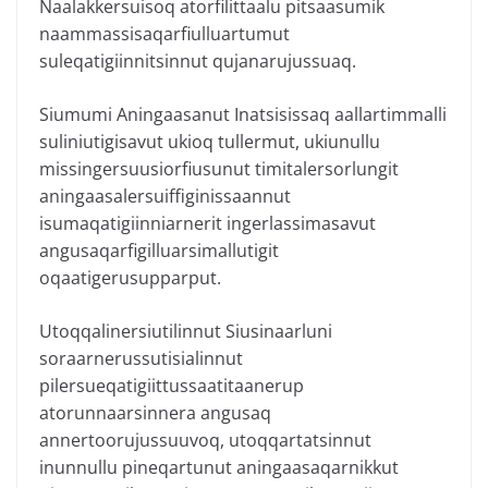
Naalakkersuisoq atorfilittaalu pitsaasumik
naammassisaqarfiulluartumut
suleqatigiinnitsinnut qujanarujussuaq.
Siumumi Aningaasanut Inatsisissaq aallartimmalli
suliniutigisavut ukioq tullermut, ukiunullu
missingersuusiorfiusunut timitalersorlungit
aningaasalersuiffiginissaannut
isumaqatigiinniarnerit ingerlassimasavut
angusaqarfigilluarsimallutigit
oqaatigerusupparput.
Utoqqalinersiutilinnut Siusinaarluni
soraarnerussutisialinnut
pilersueqatigiittussaatitaanerup
atorunnaarsinnera angusaq
annertoorujussuuvoq, utoqqartatsinnut
inunnullu pineqartunut aningaasaqarnikkut