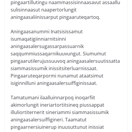
pingaartillutingu naammassisinnaasavut assaallu
sulisinnaasut naapertorlungit
aningaasaliinissarput pingaaruteqartoq.
Aningaasanummi Inatsisissamut
isumaqatigiinniarnitsinni
aningaasalersugassarpassuarnik
saqqummiussaqarnikuuvungut. Siumumut
pingaarutilerujussuuvoq aningaasalersuutissatta
siammasissumik inissitsiterluarnissaat.
Pingaaruteqarpormi nunamut ataatsimut
isiginnilluni aningaasalersuiffiginissaat.
Tamatumani ilaalluinnarpoq inoqarfiit
akimorlungit ineriartortitsineq piussappat
illuliortiternerit sineriammi siammasissumik
aningaasalersuiffigineri. Taamatut
pingaarnersiuinerup inuusuttunut inissiat