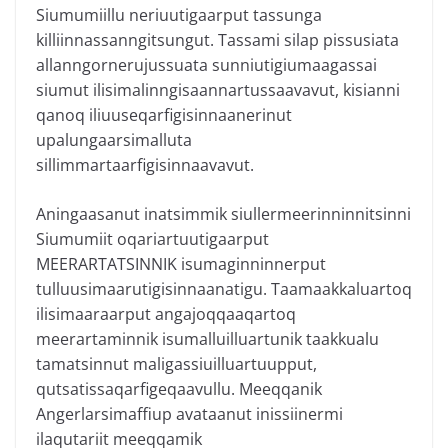
Siumumiillu neriuutigaarput tassunga
killiinnassanngitsungut. Tassami silap pissusiata
allanngornerujussuata sunniutigiumaagassai
siumut ilisimalinngisaannartussaavavut, kisianni
qanoq iliuuseqarfigisinnaanerinut
upalungaarsimalluta
sillimmartaarfigisinnaavavut.
Aningaasanut inatsimmik siullermeerinninnitsinni
Siumumiit oqariartuutigaarput
MEERARTATSINNIK isumaginninnerput
tulluusimaarutigisinnaanatigu. Taamaakkaluartoq
ilisimaaraarput angajoqqaaqartoq
meerartaminnik isumalluilluartunik taakkualu
tamatsinnut maligassiuilluartuupput,
qutsatissaqarfigeqaavullu. Meeqqanik
Angerlarsimaffiup avataanut inissiinermi
ilaqutariit meeqqamik