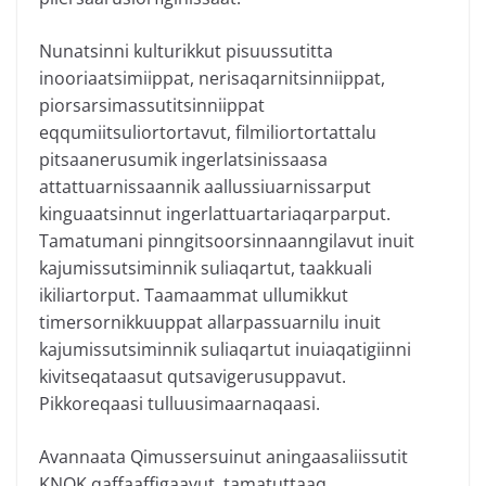
Nunatsinni kulturikkut pisuussutitta
inooriaatsimiippat, nerisaqarnitsinniippat,
piorsarsimassutitsinniippat
eqqumiitsuliortortavut, filmiliortortattalu
pitsaanerusumik ingerlatsinissaasa
attattuarnissaannik aallussiuarnissarput
kinguaatsinnut ingerlattuartariaqarparput.
Tamatumani pinngitsoorsinnaanngilavut inuit
kajumissutsiminnik suliaqartut, taakkuali
ikiliartorput. Taamaammat ullumikkut
timersornikkuuppat allarpassuarnilu inuit
kajumissutsiminnik suliaqartut inuiaqatigiinni
kivitseqataasut qutsavigerusuppavut.
Pikkoreqaasi tulluusimaarnaqaasi.
Avannaata Qimussersuinut aningaasaliissutit
KNQK qaffaaffigaavut, tamatuttaaq