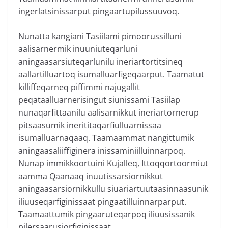
ingerlatsinissarput pingaartupilussuuvoq.
Nunatta kangiani Tasiilami pimoorussilluni
aalisarnermik inuuniuteqarluni
aningaasarsiuteqarlunilu ineriartortitsineq
aallartilluartoq isumalluarfigeqaarput. Taamatut
killiffeqarneq piffimmi najugallit
peqataalluarnerisingut siunissami Tasiilap
nunaqarfittaanilu aalisarnikkut ineriartornerup
pitsaasumik inerititaqarfiulluarnissaa
isumalluarnaqaaq. Taamaammat nangittumik
aningaasaliiffiginera inissaminiilluinnarpoq.
Nunap immikkoortuini Kujalleq, Ittoqqortoormiut
aamma Qaanaaq inuutissarsiornikkut
aningaasarsiornikkullu siuariartuutaasinnaasunik
iliuuseqarfiginissaat pingaatilluinnarparput.
Taamaattumik pingaaruteqarpoq iliuusissanik
pilersaarusiorfiginissaat.