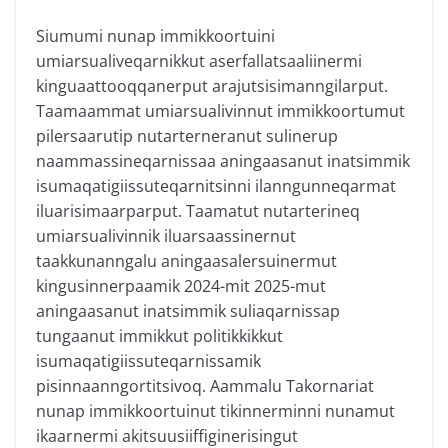
Siumumi nunap immikkoortuini
umiarsualiveqarnikkut aserfallatsaaliinermi
kinguaattooqqanerput arajutsisimanngilarput.
Taamaammat umiarsualivinnut immikkoortumut
pilersaarutip nutarterneranut sulinerup
naammassineqarnissaa aningaasanut inatsimmik
isumaqatigiissuteqarnitsinni ilanngunneqarmat
iluarisimaarparput. Taamatut nutarterineq
umiarsualivinnik iluarsaassinernut
taakkunanngalu aningaasalersuinermut
kingusinnerpaamik 2024-mit 2025-mut
aningaasanut inatsimmik suliaqarnissap
tungaanut immikkut politikkikkut
isumaqatigiissuteqarnissamik
pisinnaanngortitsivoq. Aammalu Takornariat
nunap immikkoortuinut tikinnerminni nunamut
ikaarnermi akitsuusiiffiginerisingut