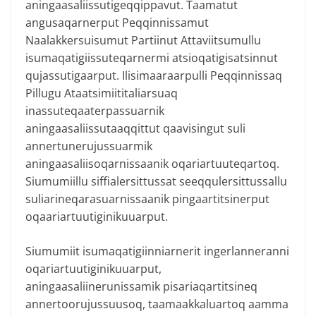
aningaasaliissutigeqqippavut. Taamatut
angusaqarnerput Peqqinnissamut
Naalakkersuisumut Partiinut Attaviitsumullu
isumaqatigiissuteqarnermi atsioqatigisatsinnut
qujassutigaarput. Ilisimaaraarpulli Peqqinnissaq
Pillugu Ataatsimiititaliarsuaq
inassuteqaaterpassuarnik
aningaasaliissutaaqqittut qaavisingut suli
annertunerujussuarmik
aningaasaliisoqarnissaanik oqariartuuteqartoq.
Siumumiillu siffialersittussat seeqqulersittussallu
suliarineqarasuarnissaanik pingaartitsinerput
oqaariartuutiginikuuarput.
Siumumiit isumaqatigiinniarnerit ingerlanneranni
oqariartuutiginikuuarput,
aningaasaliinerunissamik pisariaqartitsineq
annertoorujussuusoq, taamaakkaluartoq aamma