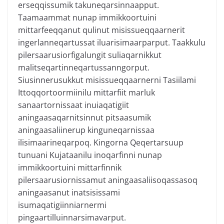
erseqqissumik takuneqarsinnaapput.
Taamaammat nunap immikkoortuini
mittarfeeqqanut qulinut misissueqqaarnerit
ingerlanneqartussat iluarisimaarparput. Taakkulu
pilersaarusiorfigalungit suliaqarnikkut
malitseqartinneqartussanngorput.
Siusinnerusukkut misissueqqaarnerni Tasiilami
Ittoqqortoormiinilu mittarfiit marluk
sanaartornissaat inuiaqatigiit
aningaasaqarnitsinnut pitsaasumik
aningaasaliinerup kinguneqarnissaa
ilisimaarineqarpoq. Kingorna Qeqertarsuup
tunuani Kujataanilu inoqarfinni nunap
immikkoortuini mittarfinnik
pilersaarusiornissamut aningaasaliisoqassasoq
aningaasanut inatsisissami
isumaqatigiinniarnermi
pingaartilluinnarsimavarput.