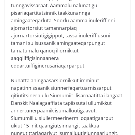
tunngavissaraat. Aammalu nalunatigu
pisariaqartitatsinnik taakkunannga
amingaateqarluta. Soorlu aamma inuleriffinni
ajornartorsiut tamannarpiaq
ajornartorsiutigigipput, tassa inuleriffiusuni
tamani sulisussanik amingaateqarpungut
tamatumalu qanoq iliornikkut
aaqqiiffigisinnaanera
eqqartuiffiginerusariaqarparput.
Nunatta aningaasarsiornikkut imminut
napatinnissaanik siunnerfeqartuarnissarput
qitiutitsinerpullu Siumumiit ilisarnaatitta ilangaat.
Danskit Naalagaaffiata tapiissutai ullumikkut
annertunerpaamik isumalluutigaavut.
Siumumiillu siullermeerinermi oqaatigaarput
ukiut 15-init qaangiutsinnangit taakkua
nungutittariaqarivut isumalluutigiunnaarlungit.