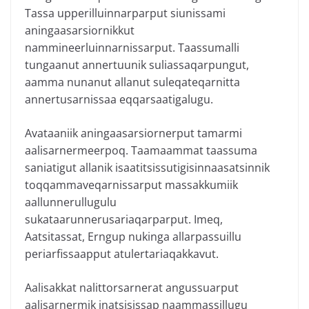
Tassa upperilluinnarparput siunissami
aningaasarsiornikkut
nammineerluinnarnissarput. Taassumalli
tungaanut annertuunik suliassaqarpungut,
aamma nunanut allanut suleqateqarnitta
annertusarnissaa eqqarsaatigalugu.
Avataaniik aningaasarsiornerput tamarmi
aalisarnermeerpoq. Taamaammat taassuma
saniatigut allanik isaatitsissutigisinnaasatsinnik
toqqammaveqarnissarput massakkumiik
aallunnerullugulu
sukataarunnerusariaqarparput. Imeq,
Aatsitassat, Erngup nukinga allarpassuillu
periarfissaapput atulertariaqakkavut.
Aalisakkat nalittorsarnerat angussuarput
aalisarnermik inatsisissap naammassillugu