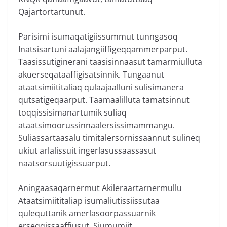
Qajartortartunut.
Parisimi isumaqatigiissummut tunngasoq
Inatsisartuni aalajangiiffigeqqammerparput.
Taasissutiginerani taasisinnaasut tamarmiulluta
akuerseqataaffigisatsinnik. Tungaanut
ataatsimiititaliaq qulaajaalluni sulisimanera
qutsatigeqaarput. Taamaalilluta tamatsinnut
toqqissisimanartumik suliaq
ataatsimoorussinnaalersissimammangu.
Suliassartaasalu timitalersornissaannut sulineq
ukiut arlalissuit ingerlasussaassasut
naatsorsuutigissuarput.
Aningaasaqarnermut Akileraartarnermullu
Ataatsimiititaliap isumaliutissiissutaa
qulequttanik amerlasoorpassuarnik
erseqqissaaffiusut, Siumumiit