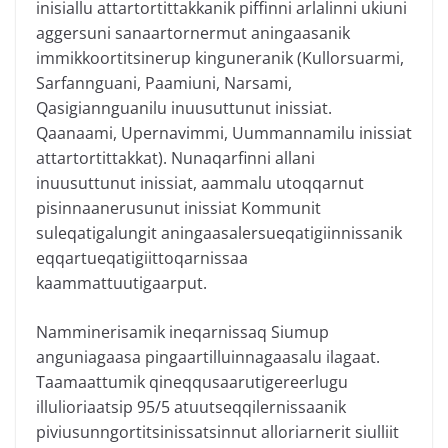
inisiallu attartortittakkanik piffinni arlalinni ukiuni
aggersuni sanaartornermut aningaasanik
immikkoortitsinerup kinguneranik (Kullorsuarmi,
Sarfannguani, Paamiuni, Narsami,
Qasigiannguanilu inuusuttunut inissiat.
Qaanaami, Upernavimmi, Uummannamilu inissiat
attartortittakkat). Nunaqarfinni allani
inuusuttunut inissiat, aammalu utoqqarnut
pisinnaanerusunut inissiat Kommunit
suleqatigalungit aningaasalersueqatigiinnissanik
eqqartueqatigiittoqarnissaa
kaammattuutigaarput.
Namminerisamik ineqarnissaq Siumup
anguniagaasa pingaartilluinnagaasalu ilagaat.
Taamaattumik qineqqusaarutigereerlugu
illulioriaatsip 95/5 atuutseqqilernissaanik
piviusunngortitsinissatsinnut alloriarnerit siulliit