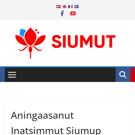
Skip
to
content
Aningaasanut
Inatsimmut Siumup