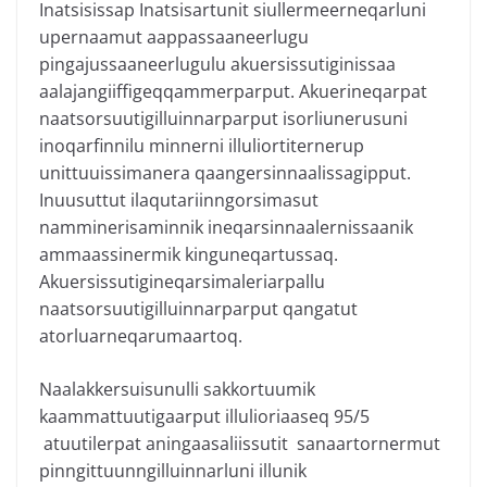
Inatsisissap Inatsisartunit siullermeerneqarluni
upernaamut aappassaaneerlugu
pingajussaaneerlugulu akuersissutiginissaa
aalajangiiffigeqqammerparput. Akuerineqarpat
naatsorsuutigilluinnarparput isorliunerusuni
inoqarfinnilu minnerni illuliortiternerup
unittuuissimanera qaangersinnaalissagipput.
Inuusuttut ilaqutariinngorsimasut
namminerisaminnik ineqarsinnaalernissaanik
ammaassinermik kinguneqartussaq.
Akuersissutigineqarsimaleriarpallu
naatsorsuutigilluinnarparput qangatut
atorluarneqarumaartoq.
Naalakkersuisunulli sakkortuumik
kaammattuutigaarput illulioriaaseq 95/5
atuutilerpat aningaasaliissutit sanaartornermut
pinngittuunngilluinnarluni illunik