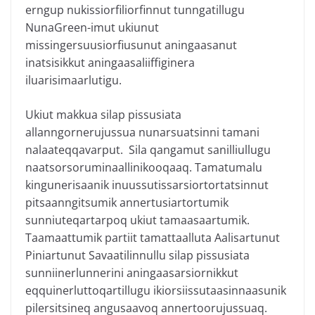
erngup nukissiorfiliorfinnut tunngatillugu
NunaGreen-imut ukiunut
missingersuusiorfiusunut aningaasanut
inatsisikkut aningaasaliiffiginera
iluarisimaarlutigu.
Ukiut makkua silap pissusiata
allanngornerujussua nunarsuatsinni tamani
nalaateqqavarput. Sila qangamut sanilliullugu
naatsorsoruminaallinikooqaaq. Tamatumalu
kingunerisaanik inuussutissarsiortortatsinnut
pitsaanngitsumik annertusiartortumik
sunniuteqartarpoq ukiut tamaasaartumik.
Taamaattumik partiit tamattaalluta Aalisartunut
Piniartunut Savaatilinnullu silap pissusiata
sunniinerlunnerini aningaasarsiornikkut
eqquinerluttoqartillugu ikiorsiissutaasinnaasunik
pilersitsineq angusaavoq annertoorujussuaq.