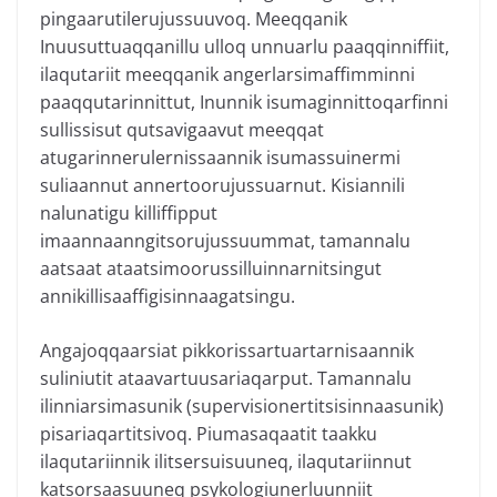
pingaarutilerujussuuvoq. Meeqqanik
Inuusuttuaqqanillu ulloq unnuarlu paaqqinniffiit,
ilaqutariit meeqqanik angerlarsimaffimminni
paaqqutarinnittut, Inunnik isumaginnittoqarfinni
sullissisut qutsavigaavut meeqqat
atugarinnerulernissaannik isumassuinermi
suliaannut annertoorujussuarnut. Kisiannili
nalunatigu killiffipput
imaannaanngitsorujussuummat, tamannalu
aatsaat ataatsimoorussilluinnarnitsingut
annikillisaaffigisinnaagatsingu.
Angajoqqaarsiat pikkorissartuartarnisaannik
suliniutit ataavartuusariaqarput. Tamannalu
ilinniarsimasunik (supervisionertitsisinnaasunik)
pisariaqartitsivoq. Piumasaqaatit taakku
ilaqutariinnik ilitsersuisuuneq, ilaqutariinnut
katsorsaasuuneq psykologiunerluunniit