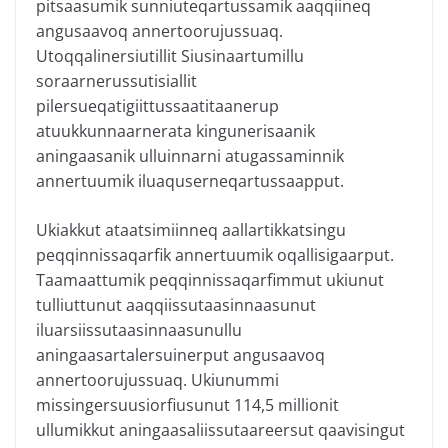
pitsaasumik sunniuteqartussamik aaqqiineq
angusaavoq annertoorujussuaq.
Utoqqalinersiutillit Siusinaartumillu
soraarnerussutisiallit
pilersueqatigiittussaatitaanerup
atuukkunnaarnerata kingunerisaanik
aningaasanik ulluinnarni atugassaminnik
annertuumik iluaquserneqartussaapput.
Ukiakkut ataatsimiinneq aallartikkatsingu
peqqinnissaqarfik annertuumik oqallisigaarput.
Taamaattumik peqqinnissaqarfimmut ukiunut
tulliuttunut aaqqiissutaasinnaasunut
iluarsiissutaasinnaasunullu
aningaasartalersuinerput angusaavoq
annertoorujussuaq. Ukiunummi
missingersuusiorfiusunut 114,5 millionit
ullumikkut aningaasaliissutaareersut qaavisingut