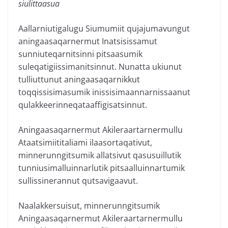
siulittaasua
Aallarniutigalugu Siumumiit qujajumavungut
aningaasaqarnermut Inatsisissamut
sunniuteqarnitsinni pitsaasumik
suleqatigiissimanitsinnut. Nunatta ukiunut
tulliuttunut aningaasaqarnikkut
toqqissisimasumik inissisimaannarnissaanut
qulakkeerinneqataaffigisatsinnut.
Aningaasaqarnermut Akileraartarnermullu
Ataatsimiititaliami ilaasortaqativut,
minnerunngitsumik allatsivut qasusuillutik
tunniusimalluinnarlutik pitsaalluinnartumik
sullissinerannut qutsavigaavut.
Naalakkersuisut, minnerunngitsumik
Aningaasaqarnermut Akileraartarnermullu