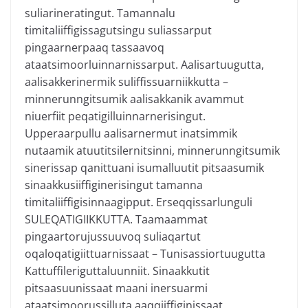
suliarineratingut. Tamannalu
timitaliiffigissagutsingu suliassarput
pingaarnerpaaq tassaavoq
ataatsimoorluinnarnissarput. Aalisartuugutta,
aalisakkerinermik suliffissuarniikkutta –
minnerunngitsumik aalisakkanik avammut
niuerfiit peqatigilluinnarnerisingut.
Upperaarpullu aalisarnermut inatsimmik
nutaamik atuutitsilernitsinni, minnerunngitsumik
sinerissap qanittuani isumalluutit pitsaasumik
sinaakkusiiffiginerisingut tamanna
timitaliiffigisinnaagipput. Erseqqissarlunguli
SULEQATIGIIKKUTTA. Taamaammat
pingaartorujussuuvoq suliaqartut
oqaloqatigiittuarnissaat – Tunisassiortuugutta
Kattuffileriguttaluunniit. Sinaakkutit
pitsaasuunissaat maani inersuarmi
ataatsimoorussilluta aaqqiiffiginissaat