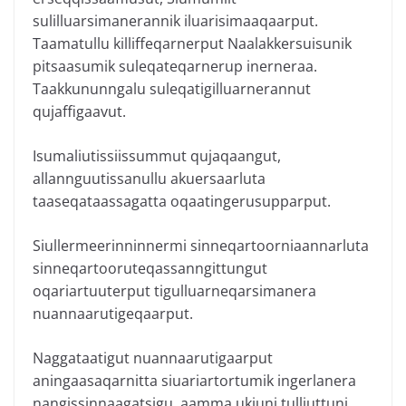
sulilluarsimanerannik iluarisimaaqaarput.
Taamatullu killiffeqarnerput Naalakkersuisunik
pitsaasumik suleqateqarnerup inerneraa.
Taakkununngalu suleqatigilluarnerannut
qujaffigaavut.
Isumaliutissiissummut qujaqaangut,
allannguutissanullu akuersaarluta
taaseqataassagatta oqaatingerusupparput.
Siullermeerinninnermi sinneqartoorniaannarluta
sinneqartooruteqassanngittungut
oqariartuuterput tigulluarneqarsimanera
nuannaarutigeqaarput.
Naggataatigut nuannaarutigaarput
aningaasaqarnitta siuariartortumik ingerlanera
nangissinnaagatsigu, aamma ukiuni tulliuttuni