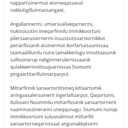
nappartuinermut atorneqassasut
nakkutigilluinnassangaat.
Angallannermi, umiarsualiveqarnermi,
nukissiuutini imeqarfinnilu immikkoortuni
pilersaarusiornermi inuussutissarsiornikkut
periarfissanik atuinermut ikorfartuisuunissaa,
taamaalillunilu nuna tamakkerlugu innuttaasunik
sullissinerup naligiinnerulernissaanik
qulakkeerinnittuujuarnissaa Siumumi
pingaartitarilluinnarparput.
Mittarfinnik sanaartortitsineq kittaartumik
aningaasalersuinerit ingerlalluarput. Qaqortumi,
Ilulissani Nuummilu mittarfissanik sanaartornerit
naammassineranni uneqqunagu. Siumumi nunap
immikkoortuini suluusalinnut mittarfiit
sanaartorneqarnissaat anguniakkatsinni