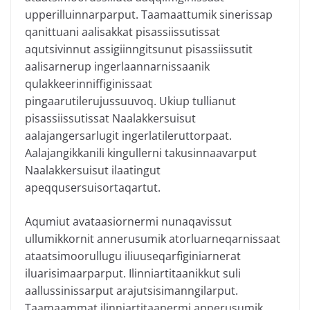
upperilluinnarparput. Taamaattumik sinerissap
qanittuani aalisakkat pisassiissutissat
aqutsivinnut assigiinngitsunut pisassiissutit
aalisarnerup ingerlaannarnissaanik
qulakkeerinniffiginissaat
pingaarutilerujussuuvoq. Ukiup tullianut
pisassiissutissat Naalakkersuisut
aalajangersarlugit ingerlatileruttorpaat.
Aalajangikkanili kingullerni takusinnaavarput
Naalakkersuisut ilaatingut
apeqqusersuisortaqartut.
Aqumiut avataasiornermi nunaqavissut
ullumikkornit annerusumik atorluarneqarnissaat
ataatsimoorullugu iliuuseqarfiginiarnerat
iluarisimaarparput. Ilinniartitaanikkut suli
aallussinissarput arajutsisimanngilarput.
Taamaammat ilinniartitaanermi annerusumik