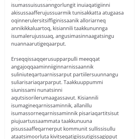
isumassuisussanngorlungit inuiaqatigiinni
akisussaafferujussuarmik tunisakkatta atugaasa
oqinnerulersitsiffiginissaanik alloriarneq
annikikkaluartoq, kisiannili taakkununnga
isumalerujussuaq, angusimasinnaagatsingu
nuannaarutigeqaarput.
Erseqqissaqqerusupparpulli meeqqat
angajoqqaaminniiginnarnissaannik
suliniuteqartuarnissarput partiilersuunnangu
suliarisariaqarparput. Taakkuuppummi
siunissami nunatsinni
aqutsisorilerumaagassavut. Kisiannili
isumagineqarnissaminnik, allanillu
isumassorneqarnissaminnik pisariaqartitsisut
piujuartussaammata taakkunuuna
pisussaaffeqarnerput kommunit sullissisullu
ataatsimoorluta kivitseqatigiissutigissagipput