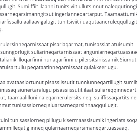
ugit. Sumiiffiit ilaanni tunitsiviit ullutsinnut naleqqutinng
ssarneqarsimanngitsut ingerlanneqartarput. Taamaattumik
iarfissallu aallaavigalugit tunitsiviit iluaqutaaneruleqqullugi
q.
erulersinneqarnissaat pisariaqarmat, tunisassiat atuisumit
sunngorlugit suliarineqartarnissaat anguniarneqartuassaaq.
titalianik illoqarfinni nunaqarfinnilu pilersitsinissamik Siumu
t, atuisartullu peqataatinneqarnissaat qulakkeerlugu.
 avataasiortunut pisassiissutit tunniunneqartillugit sumii
inissaq siunertaralugu pisassiissutit ilaat suliareqqinneqar
, taamaalilluni naleqarnerulersitsineq, suliffissaqartitsine
mmut tunisassiorneq siuarsarneqarsinnaaqqullugit.
ini tunisassiorneq pillugu kisermaassisumik ingerlatsiso
nammilleqatigiinneq qularnaarneqarsimaneqartuassaaq.