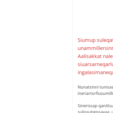
Siumup suleqat
unammillersinn
Aalisakkat nale
siuarsarneqarlu
ingalasimaneqa
Nunatsinni tunisa
ineriartorfiusumill
Sinerissap qanittu
sulissutigissavaa