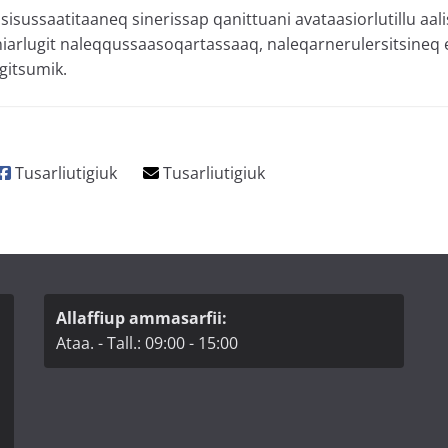
ssisussaatitaaneq sinerissap qanittuani avataasiorlutillu aal
niarlugit naleqqussaasoqartassaaq, naleqarnerulersitsineq
gitsumik.
Allaffiup ammasarfii:
Ataa. - Tall.: 09:00 - 15:00