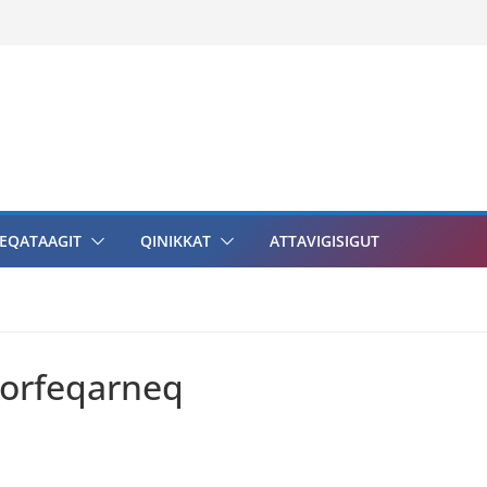
EQATAAGIT
QINIKKAT
ATTAVIGISIGUT
iorfeqarneq