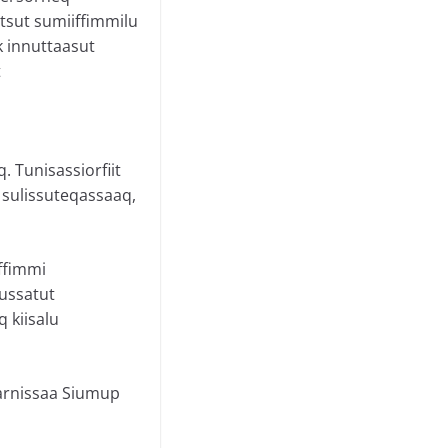
itsut sumiiffimmilu
 innuttaasut
t
 Tunisassiorfiit
t sulissuteqassaaq,
ffimmi
tussatut
q kiisalu
qarnissaa Siumup