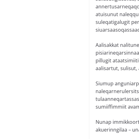
annertusarneqaqqull
atuisunut naleqqu
suleqatigalugit per
siuarsaasoqassaa
Aalisakkat nalitun
pisiarineqarsinnaa
pillugit ataatsimii
aalisartut, sulisu
Siumup anguniarpaa
naleqarnerulersits
tulaanneqartassasut
sumiiffimmiit ava
Nunap immikkoortu
akuerinngilaa – u