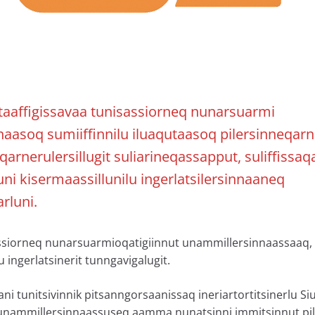
aaffigissavaa tunisassiorneq nunarsuarmi
aasoq sumiiffinnilu iluaqutaasoq pilersinneqarn
qarnerulersillugit suliarineqassapput, suliffissaq
ni kisermaassillunilu ingerlatsilersinnaaneq
rluni.
ssiorneq nunarsuarmioqatigiinnut unammillersinnaassaaq,
u ingerlatsinerit tunngavigalugit.
ani tunitsivinnik pitsanngorsaanissaq ineriartortitsinerlu S
, unammillersinnaassuseq aamma nunatsinni immitsinnut pi