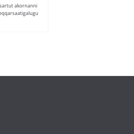
isartut akornanni
 eqqarsaatigalugu