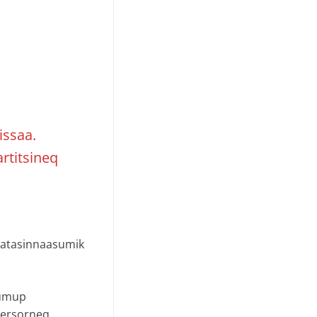
issaa.
artitsineq
 atasinnaasumik
iumup
lersorneq