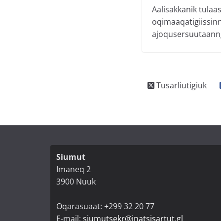
Aalisakkanik tulaa
oqimaaqatigiissin
ajoqusersuutaann
Siumut
Imaneq 2
3900 Nuuk
Oqarasuaat: +299 32 20 77
E-mail:
siumutsekr@inatsisartut.gl