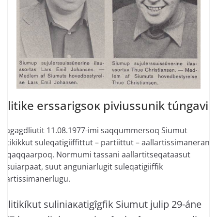
olitike erssarigsoĸ piviussunik túngavili
tuagagdliutit 11.08.1977-imi saqqummersoq Siumut
litikikkut suleqatigiiffittut – partiittut – aallartissimaneranik
maqaqqaarpoq. Normumi tassani aallartitseqataasut
assuiarpaat, suut anguniarlugit suleqatigiiffik
allartissimanerlugu.
politikíkut suliniaĸatigîgfik Siumut julip 29-áne