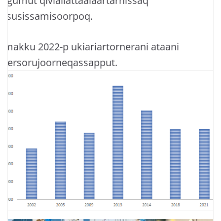
ingumut qiviallattaalaartarnissaq
issusissamisoorpoq.
amakku 2022-p ukiariartornerani ataani
atersorujoorneqassapput.