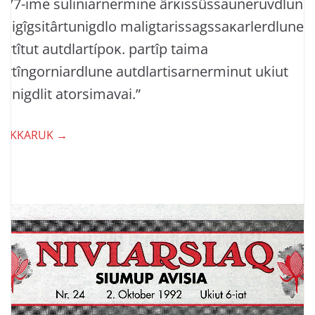
977-ime suliniarnermine ârĸissûssauneruvdlune
ssigîgsitârtunigdlo maligtarissagssaĸarlerdlune
artîtut autdlartípoĸ. partîp taima
artîngorniardlune autdlartisarnerminut ukiut
rfinigdlit atorsimavai.”
LAKKARUK →