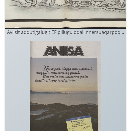
Aviisit aqqutigalugit EF pillugu oqallinnersuaqarpoq…