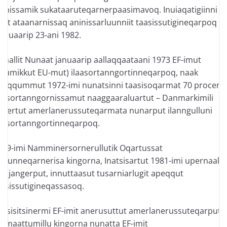
ninissamik sukataaruteqarnerpaasimavoq. Inuiaqatigiinni EF
mut ataanarnissaq aninissarluunniit taasissutigineqarpoq
ebruaarip 23-ani 1982.
alaallit Nunaat januaarip aallaqqaataani 1973 EF-imut
ullumikkut EU-mut) ilaasortanngortinneqarpoq, naak
peqqummut 1972-imi nunatsinni taasisoqarmat 70 procenti
laasortanngornissamut naaggaaraluartut – Danmarkimili
ngertut amerlanerussuteqarmata nunarput ilanngulluni
laasortanngortinneqarpoq.
979-imi Namminersornerullutik Oqartussat
qqunneqarnerisa kingorna, Inatsisartut 1981-imi upernaakk
alajangerput, innuttaasut tusarniarlugit apeqqut
aasissutigineqassasoq.
aasisitsinermi EF-imit anerusuttut amerlanerussuteqarput,
aamaattumillu kingorna nunatta EF-imit