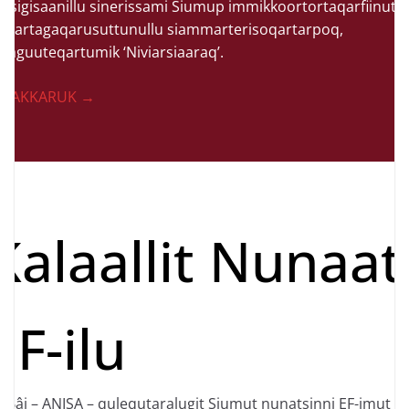
assigisaanillu sinerissami Siumup immikkoortortaqarfiinut
pisartagaqarusuttunullu siammarterisoqartarpoq,
taaguuteqartumik ‘Niviarsiaaraq’.
ALAKKARUK →
Kalaallit Nunaat
EF-ilu
F Bâj – ANISA – qulequtaralugit Siumut nunatsinni EF-imut