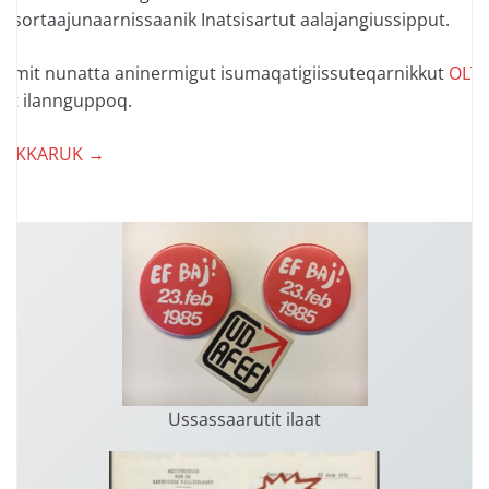
laasortaajunaarnissaanik Inatsisartut aalajangiussipput.
F-imit nunatta aninermigut isumaqatigiissuteqarnikkut
OLT
-
ut ilannguppoq.
LAKKARUK
→
Ussassaarutit ilaat