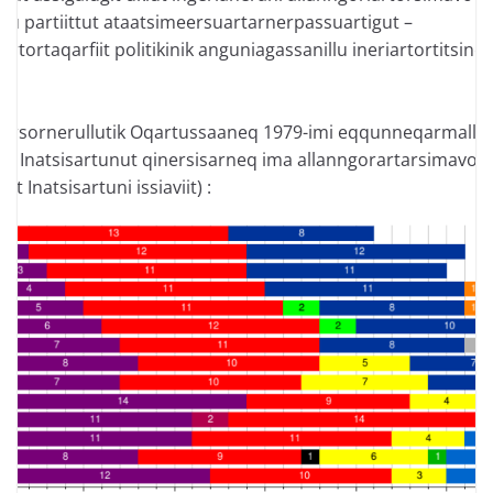
u partiittut ataatsimeersuartarnerpassuartigut –
rtortaqarfiit politikinik anguniagassanillu ineriartortitsiner
.
rsornerullutik Oqartussaaneq 1979-imi eqqunneqarmalli
t Inatsisartunut qinersisarneq ima allanngorartarsimavoq 
t Inatsisartuni issiaviit) :