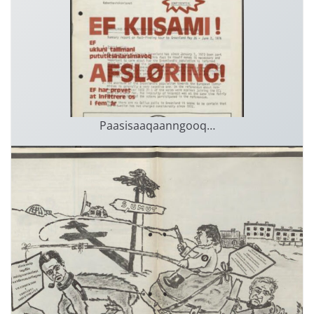
Paasisaaqaanngooq…