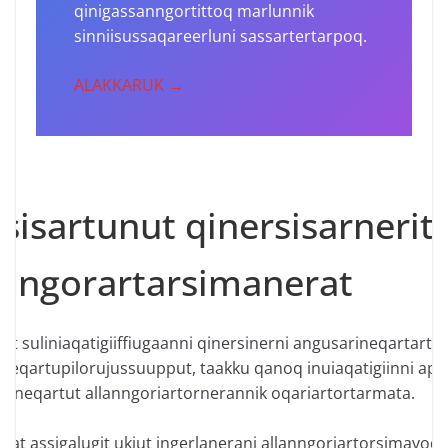
qinigassanngortittoq marlunnik
sinniisussaqareerluni sassartertarpoq.
ALAKKARUK →
tsisartunut qinersisarnerit
anngorartarsimanerat​
kkut suliniaqatigiiffiugaanni qinersinerni angusarineqartartut
teqartupilorujussuupput, taakku qanoq inuiaqatigiinni ape
inneqartut allanngoriartornerannik oqariartortarmata.
llat assigalugit ukiut ingerlanerani allanngoriartorsimavoq,