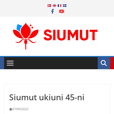
Skip
to
content
Siumut ukiuni 45-ni
07/09/2022