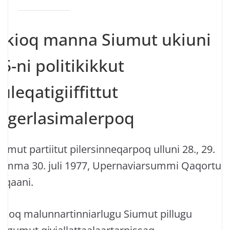
Ukioq manna Siumut ukiuni
45-ni politikikkut
uleqatigiiffittut
ingerlasimalerpoq
iumut partiitut pilersinneqarpoq ulluni 28., 29.
amma 30. juli 1977, Upernaviarsummi Qaqortup
qqaani.
kioq malunnartinniarlugu Siumut pillugu