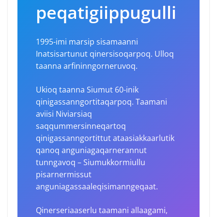
peqatigiippugulli
1995-imi marsip sisamaanni
Inatsisartunut qinersisoqarpoq. Ulloq
taanna arfininngorneruvoq.
Ukioq taanna Siumut 60-inik
qinigassanngortitaqarpoq. Taamani
aviisi Niviarsiaq
saqqummersinneqartoq
qinigassanngortittut ataasiakkaarlutik
qanoq anguniagaqarnerannut
tunngavoq – Siumukkormiullu
pisarnermissut
anguniagassaaleqisimanngeqaat.
Qinerseriaaserlu taamani allaagami,