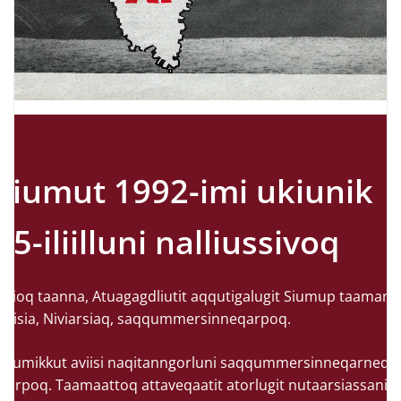
Siumut 1992-imi ukiunik
15-iliilluni nalliussivoq
Ukioq taanna, Atuagagdliutit aqqutigalugit Siumup taamani
aviisia, Niviarsiaq, saqqummersinneqarpoq.
Ullumikkut aviisi naqitanngorluni saqqummersinneqarneq
ajorpoq. Taamaattoq attaveqaatit atorlugit nutaarsiassanik