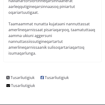
navianartorsiortinneqarsinnaanerat
aarleqqutigineqarsinnaasoq piniartut
oqariartuutigaat.
Taamaammat nunatta kujataani nannuttassat
amerlineqarnissaat pisariaqarpoq, taamatuttaaq
aamma ukiuni aggersuni
nannuttassiissutigineqartartut
amerlineqarnissaanik sulisoqartariaqartoq
isumaqarlunga.