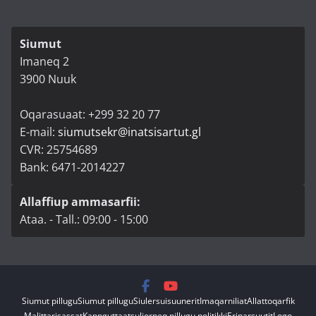
Siumut
Imaneq 2
3900 Nuuk
Oqarasuaat: +299 32 20 77
E-mail:
siumutsekr@inatsisartut.gl
CVR: 25754689
Bank: 6471-2014227
Allaffiup ammasarfii:
Ataa. - Tall.: 09:00 - 15:00
Siumut pillugu
Siumut pillugu
Siulersuisuunerit
Imaqarniliat
Allattoqarfik
Malittarisassat
Kannguttaatsuliorneq pillugu politikki
Erinarsuutit
Logo