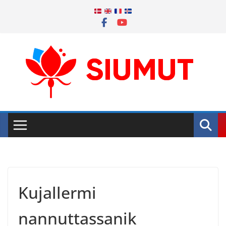
Skip
to
content
Kujallermi
nannuttassanik