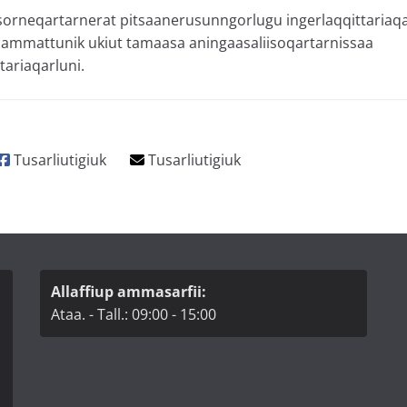
ersorneqartarnerat pitsaanerusunngorlugu ingerlaqqittariaq
mmattunik ukiut tamaasa aningaasaliisoqartarnissaa
ariaqarluni.
Allaffiup ammasarfii:
Ataa. - Tall.: 09:00 - 15:00