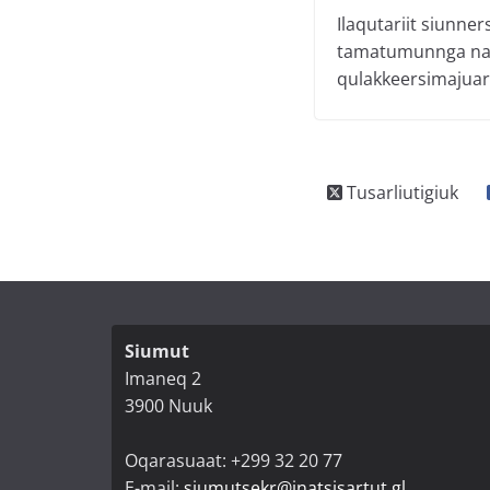
Ilaqutariit siunn
tamatumunnga naa
qulakkeersimajuart
Siumut
Imaneq 2
3900 Nuuk
Oqarasuaat: +299 32 20 77
E-mail:
siumutsekr@inatsisartut.gl