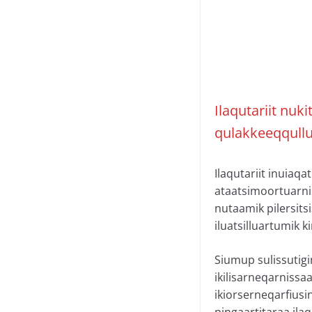
Ilaqutariit nu
qulakkeeqqullu
Ilaqutariit inuiaq
ataatsimoortuarniss
nutaamik pilersit
iluatsilluartumik
Siumup sulissutig
ikilisarneqarnissaa
ikiorserneqarfiusi
pingaartitaraa ilaq