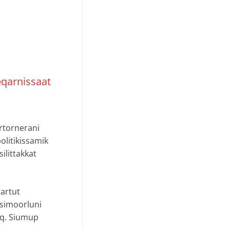
eqarnissaat
artornerani
politikissamik
ilittakkat
artut
atsimoorluni
aq. Siumup