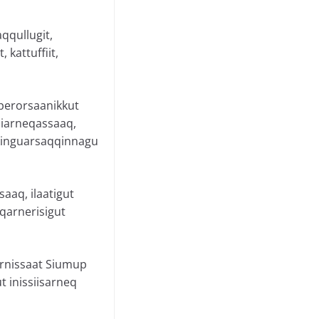
qul­lugit,
kattuffiit,
perorsaanikkut
niarneqassaaq,
a kinguarsaqqinnagu
saaq, ilaatigut
eqarnerisigut
arnissaat Siumup
 inissiisarneq