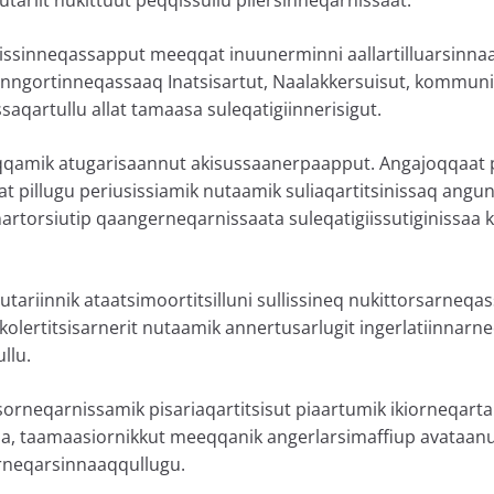
vissinneqassapput meeqqat inuunerminni aallartilluarsinnaaq
ngortinneqassaaq Inatsisartut, Naalakkersuisut, kommunit, 
aqartullu allat tamaasa suleqatigiinnerisigut.
qamik atugarisaannut akisussaanerpaapput. Angajoqqaat 
t pillugu periusissiamik nutaamik suliaqartitsinissaq angu
rnartorsiutip qaangerneqarnissaata suleqatigiissutiginissa
utariinnik ataatsimoortitsilluni sullissineq nukittorsarneqas
skolertitsisarnerit nutaamik annertusarlugit ingerlatiinnarn
llu.
rsorneqarnissamik pisariaqartitsisut piaartumik ikiorneqart
aa, taamaasiornikkut meeqqanik angerlarsimaffiup avataanut
rneqarsinnaaqqullugu.