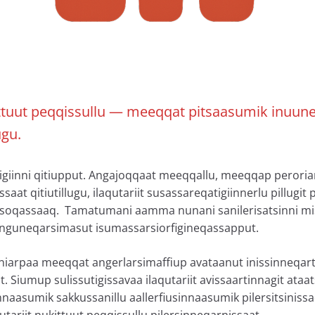
kittuut peqqissullu — meeqqat pitsaasumik inuun
gu.
atigiinni qitiupput. Angajoqqaat meeqqallu, meeqqap perori
aat qitiutillugu, ilaqutariit susassareqatigiinnerlu pillugit 
sisoqassaaq. Tamatumani aamma nunani sanilerisatsinni mis
 kinguneqarsimasut isumassarsiorfigineqassapput.
iniarpaa meeqqat angerlarsimaffiup avataanut inissinneqart
t. Siumup sulissutigissavaa ilaqutariit avissaartinnagit ata
nnaasumik sakkussanillu aallerfiusinnaasumik pilersitsiniss
utariit nukittuut peqqissullu pilersinneqarnissaat.