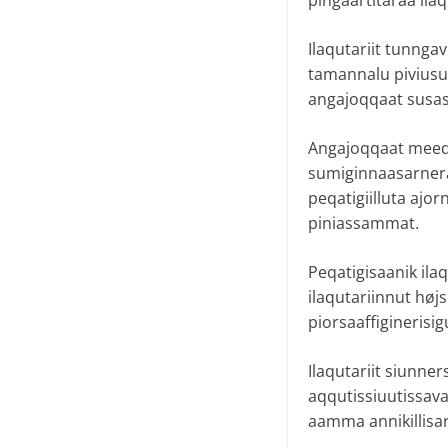
Ilaqutariit tunnga
tamannalu piviusun
angajoqqaat susass
Angajoqqaat meeq
sumiginnaasarnera
peqatigiilluta ajo
piniassammat.
Peqatigisaanik ilaq
ilaqutariinnut høj
piorsaaffiginerisigu
Ilaqutariit siunne
aqqutissiuutissav
aamma annikillisa