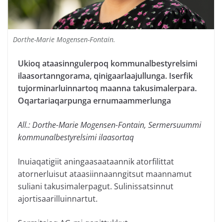
Dorthe-Marie Mogensen-Fontain.
Ukioq ataasinngulerpoq kommunalbestyrelsimi
ilaasortanngorama, qinigaarlaajullunga. Iserfik
tujorminarluinnartoq maanna takusimalerpara.
Oqartariaqarpunga ernumaammerlunga
All.: Dorthe-Marie Mogensen-Fontain, Sermersuummi
kommunalbestyrelsimi ilaasortaq
Inuiaqatigiit aningaasaataannik atorfilittat
atornerluisut ataasiinnaanngitsut maannamut
suliani takusimalerpagut. Sulinissatsinnut
ajortisaarilluinnartut.