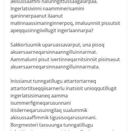
akisussaaffini nalunngittussaagalarpaa.
Ingerlatsivinni naamminerisamini
qaninnerpaanut ilaanut
malinnaassimannginnerpoq, imaluunniit pissutsit
apeqqusinngiivillugit ingerlaannarpa?
Sakkortuumik uparuassavarput, una pisoq
akuersaarneqarsinnaanngilluinnarmat.
Aammalumi pisut ivertinneqarnitsinniit pisimasut
akuersaarneqarsinnaanngilluinnarmata.
Inissianut tunngatillugu attartortarneq
attartortitseqqiisarnerlu inatsisit unioqqutillugit
ingerlatsisimaneq aamma
isummerfigineqarusunnani
itisilerneqarusunngilaq sualummik
akisussaaffimmik tigusisoqarusunnani.
Borgmesteri tassuunga tunngatillugu