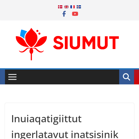
Skip
to
content
Inuiaqatigiittut
ingerlatavut inatsisinik