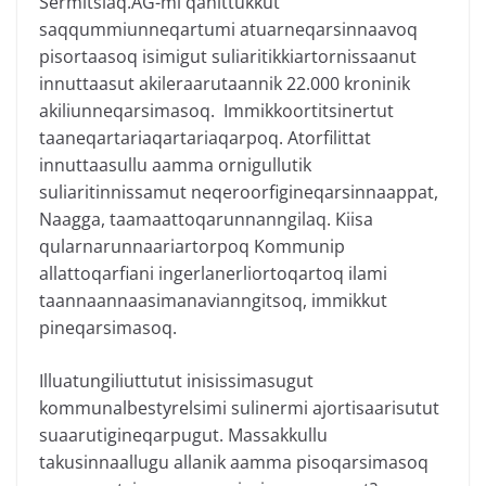
Sermitsiaq.AG-mi qanittukkut
saqqummiunneqartumi atuarneqarsinnaavoq
pisortaasoq isimigut suliaritikkiartornissaanut
innuttaasut akileraarutaannik 22.000 kroninik
akiliunneqarsimasoq. Immikkoortitsinertut
taaneqartariaqartariaqarpoq. Atorfilittat
innuttaasullu aamma ornigullutik
suliaritinnissamut neqeroorfigineqarsinnaappat,
Naagga, taamaattoqarunnanngilaq. Kiisa
qularnarunnaariartorpoq Kommunip
allattoqarfiani ingerlanerliortoqartoq ilami
taannaannaasimanavianngitsoq, immikkut
pineqarsimasoq.
Illuatungiliuttutut inisissimasugut
kommunalbestyrelsimi sulinermi ajortisaarisutut
suaarutigineqarpugut. Massakkullu
takusinnaallugu allanik aamma pisoqarsimasoq