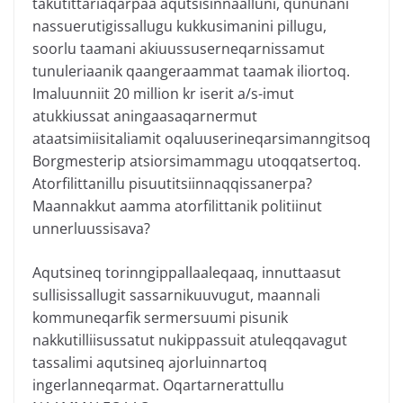
takutittariaqarpaa aqutsisinnaalluni, qununani
nassuerutigissallugu kukkusimanini pillugu,
soorlu taamani akiuussuserneqarnissamut
tunuleriaanik qaangeraammat taamak iliortoq.
Imaluunniit 20 million kr iserit a/s-imut
atukkiussat aningaasaqarnermut
ataatsimiisitaliamit oqaluuserineqarsimanngitsoq
Borgmesterip atsiorsimammagu utoqqatsertoq.
Atorfilittanillu pisuutitsiinnaqqissanerpa?
Maannakkut aamma atorfilittanik politiinut
unnerluussisava?
Aqutsineq torinngippallaaleqaaq, innuttaasut
sullisissallugit sassarnikuuvugut, maannali
kommuneqarfik sermersuumi pisunik
nakkutilliisussatut nukippassuit atuleqqavagut
tassalimi aqutsineq ajorluinnartoq
ingerlanneqarmat. Oqartarnerattullu