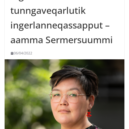
tunngaveqarlutik
ingerlanneqassapput –
aamma Sermersuummi
06/04/2022