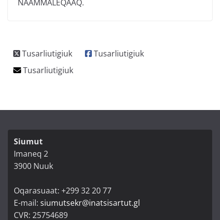
NAAMMALEQAAQ.
Siumut
Imaneq 2
3900 Nuuk
Oqarasuaat: +299 32 20 77
E-mail:
siumutsekr@inatsisartut.gl
CVR: 25754689