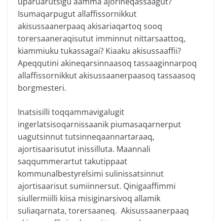
uparuarutsigu aamma ajorineqassaagut?
Isumaqarpugut allaffissornikkut
akisussaanerpaaq akisariaqartoq sooq
torersaaneraqisutut imminnut nittarsaattoq,
kiammiuku tukassagai? Kiaaku akisussaaffii?
Apeqqutini akineqarsinnaasoq tassaaginnarpoq
allaffissornikkut akisussaanerpaasoq tassaasoq
borgmesteri.
Inatsisilli toqqammavigalugit
ingerlatsisoqarnissaanik piumasaqarnerput
uagutsinnut tutsinneqaannartaraaq,
ajortisaarisutut inissilluta. Maannali
saqqummerartut takutippaat
kommunalbestyrelsimi sulinissatsinnut
ajortisaarisut sumiinnersut. Qinigaaffimmi
siullermiilli kiisa misiginarsivoq allamik
suliaqarnata, torersaaneq. Akisussaanerpaaq