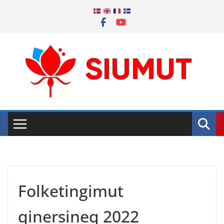
Skip
to
content
Folketingimut
qinersineq 2022