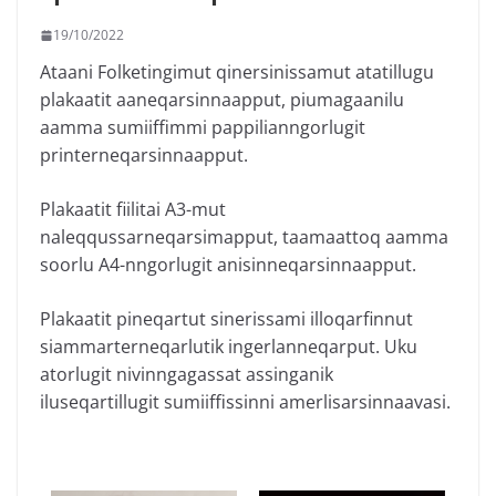
19/10/2022
Ataani Folketingimut qinersinissamut atatillugu
plakaatit aaneqarsinnaapput, piumagaanilu
aamma sumiiffimmi pappilianngorlugit
printerneqarsinnaapput.
Plakaatit fiilitai A3-mut
naleqqussarneqarsimapput, taamaattoq aamma
soorlu A4-nngorlugit anisinneqarsinnaapput.
Plakaatit pineqartut sinerissami illoqarfinnut
siammarterneqarlutik ingerlanneqarput. Uku
atorlugit nivinngagassat assinganik
iluseqartillugit sumiiffissinni amerlisarsinnaavasi.