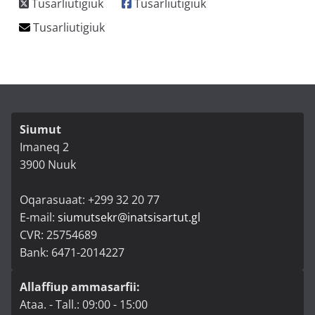
Siumut
Imaneq 2
3900 Nuuk
Oqarasuaat: +299 32 20 77
E-mail:
siumutsekr@inatsisartut.gl
CVR: 25754689
Bank: 6471-2014227
Allaffiup ammasarfii:
Ataa. - Tall.: 09:00 - 15:00