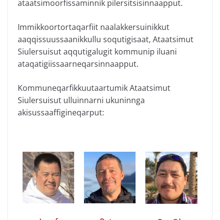
ataatsimoorfissaminnik pilersitsisinnaapput.
Immikkoortortaqarfiit naalakkersuinikkut
aaqqissuussaanikkullu soqutigisaat, Ataatsimut
Siulersuisut aqqutigalugit kommunip iluani
ataqatigiissaarneqarsinnaapput.
Kommuneqarfikkuutaartumik Ataatsimut
Siulersuisut ulluinnarni ukuninnga
akisussaaffigineqarput: