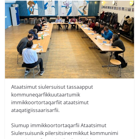
Ataatsimut siulersuisut tassaapput
kommuneqarfikkuutaartumik
immikkoortortaqarfiit ataatsimut
ataqatigiissaarisarfii.
Siumup immikkoortortaqarfii Ataatsimut
Siulersuisunik pilersitsinermikkut kommunimi