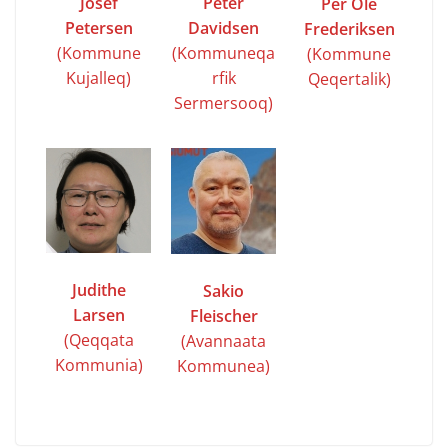
Josef
Peter
Per Ole
Petersen
Davidsen
Frederiksen
(Kommune
(Kommuneqa
(Kommune
Kujalleq)
rfik
Qeqertalik)
Sermersooq)
Judithe
Sakio
Larsen
Fleischer
(Qeqqata
(Avannaata
Kommunia)
Kommunea)