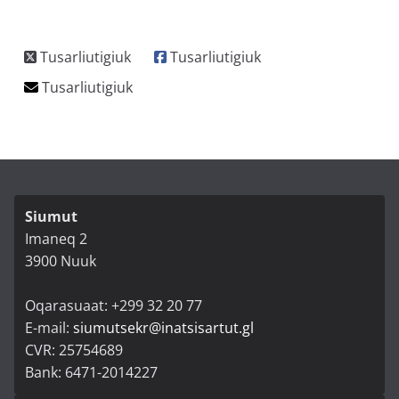
Siumut
Imaneq 2
3900 Nuuk
Oqarasuaat: +299 32 20 77
E-mail:
siumutsekr@inatsisartut.gl
CVR: 25754689
Bank: 6471-2014227