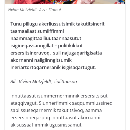
Vivian Motzfeldt. Ass.: Siumut.
Tunu pillugu akerliussutsimik takutitsinerit
taamaallaat sumiiffimmi
naammagittaalliuutaannaasutut
isigineqassanngillat – politikikkut
ersersitsineruvoq, suli najugaqarfigisatta
akornanni naligiinngitsumik
ineriartortoqarneranik isigisaqartugut.
All.: Vivian Motzfeldt, siulittaasoq
Innuttaasut isummernerminnik ersersitsisut
ataqqivagut. Siunnerfimmik saqqummiussineq
sapiissuseqarnermik takutitsivoq, aamma
ersersinneqarpoq innuttaasut akornanni
akisussaaffimmik tigusinissamut