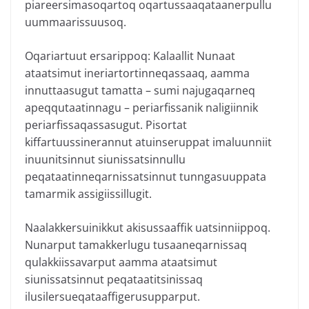
piareersimasoqartoq oqartussaaqataanerpullu
uummaarissuusoq.
Oqariartuut ersarippoq: Kalaallit Nunaat
ataatsimut ineriartortinneqassaaq, aamma
innuttaasugut tamatta – sumi najugaqarneq
apeqqutaatinnagu – periarfissanik naligiinnik
periarfissaqassasugut. Pisortat
kiffartuussinerannut atuinseruppat imaluunniit
inuunitsinnut siunissatsinnullu
peqataatinneqarnissatsinnut tunngasuuppata
tamarmik assigiissillugit.
Naalakkersuinikkut akisussaaffik uatsinniippoq.
Nunarput tamakkerlugu tusaaneqarnissaq
qulakkiissavarput aamma ataatsimut
siunissatsinnut peqataatitsinissaq
ilusilersueqataaffigerusupparput.