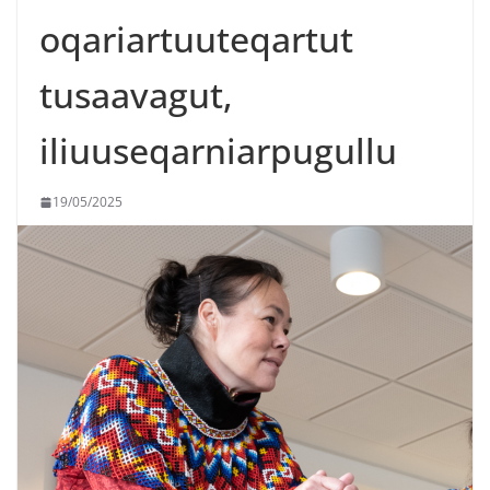
oqariartuuteqartut
tusaavagut,
iliuuseqarniarpugullu
19/05/2025