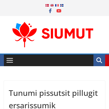
Skip
to
content
Tunumi pissutsit pillugit
ersarissumik