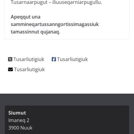
Tusarnaarpugut – iliuuseqarniarpugullu.
Apeqqut una
sammineqartussanngortissimagassiuk
tamassinnut qujanaq.
Siumut
Imaneq 2
3900 Nuuk