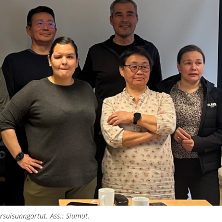
suisunngortut. Ass.: Siumut.