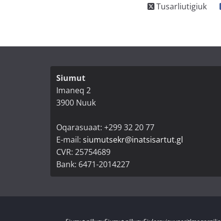
Siumut
Imaneq 2
3900 Nuuk
Oqarasuaat: +299 32 20 77
E-mail:
siumutsekr@inatsisartut.gl
CVR: 25754689
Bank: 6471-2014227