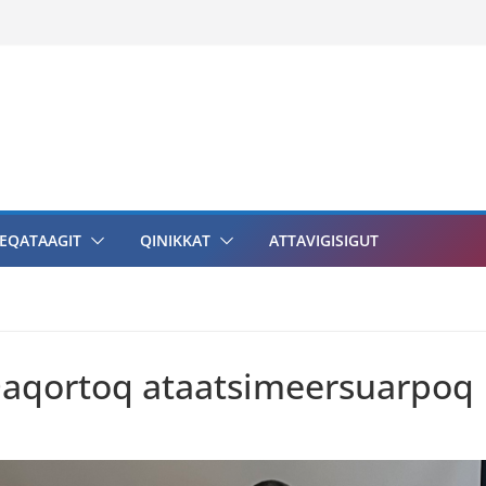
EQATAAGIT
QINIKKAT
ATTAVIGISIGUT
aqortoq ataatsimeersuarpoq