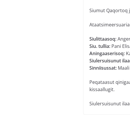
Siumut Qaqortoq 
Ataatsimeersuariar
Siulittaasoq:
Anger
Siu. tullia:
Pani Eli
Aningaaserisoq:
Ka
Siulersuisunut ilaa
Sinniisussat:
Maali
Peqataasut qinigaa
kissaallugit.
Siulersuisunut il