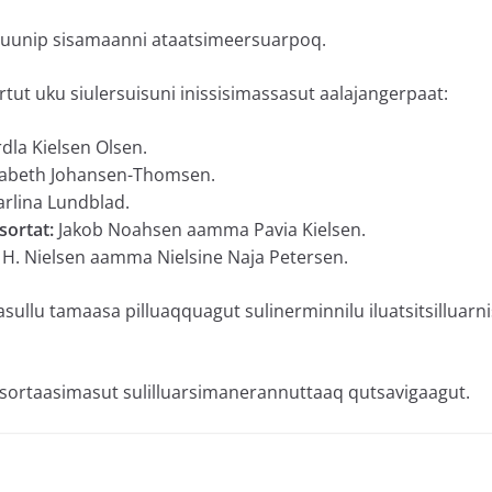
juunip sisamaanni ataatsimeersuarpoq.
tut uku siulersuisuni inissisimassasut aalajangerpaat:
dla Kielsen Olsen.
sabeth Johansen-Thomsen.
rlina Lundblad.
sortat:
Jakob Noahsen aamma Pavia Kielsen.
 H. Nielsen aamma Nielsine Naja Petersen.
sullu tamaasa pilluaqquagut sulinerminnilu iluatsitsilluarn
aasortaasimasut sulilluarsimanerannuttaaq qutsavigaagut.