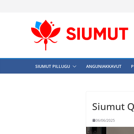
Skip
to
content
SIUMUT PILLUGU
ANGUNIAKKAVUT
P
Siumut Q
06/06/2025