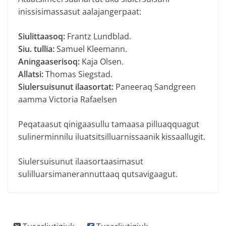
inissisimassasut aalajangerpaat:
Siulittaasoq:
Frantz Lundblad.
Siu. tullia:
Samuel Kleemann.
Aningaaserisoq:
Kaja Olsen.
Allatsi:
Thomas Siegstad.
Siulersuisunut ilaasortat:
Paneeraq Sandgreen
aamma Victoria Rafaelsen
Peqataasut qinigaasullu tamaasa pilluaqquagut
sulinerminnilu iluatsitsilluarnissaanik kissaallugit.
Siulersuisunut ilaasortaasimasut
sulilluarsimanerannuttaaq qutsavigaagut.