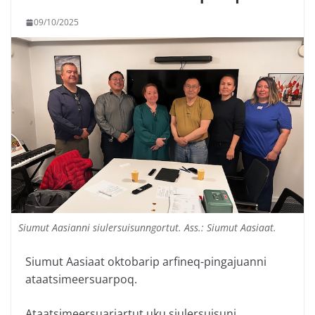
09/10/2025
Siumut Aasianni siulersuisunngortut. Ass.: Siumut Aasiaat.
Siumut Aasiaat oktobarip arfineq-pingajuanni
ataatsimeersuarpoq.
Ataatsimeersuariartut uku siulersuisuni