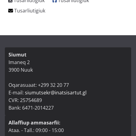
Siumut
Imaneq 2
3900 Nuuk
Oqarasuaat: +299 32 20 77
E-mail:
siumutsekr@inatsisartut.gl
CVR: 25754689
Bank: 6471-2014227
Allaffiup ammasarfii:
Ataa. - Tall.: 09:00 - 15:00