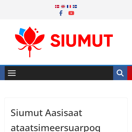
Skip
to
content
Siumut Aasisaat
ataatsimeersuarpoq