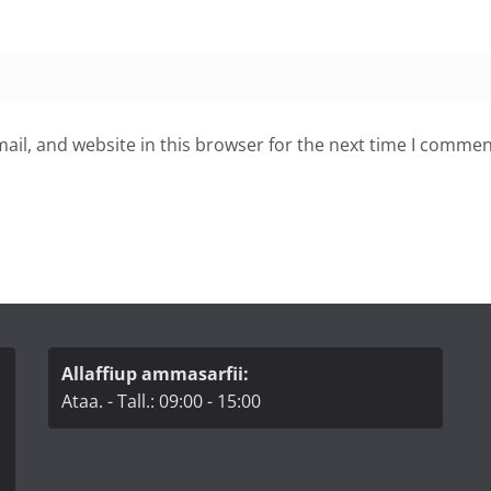
il, and website in this browser for the next time I commen
Allaffiup ammasarfii:
Ataa. - Tall.: 09:00 - 15:00