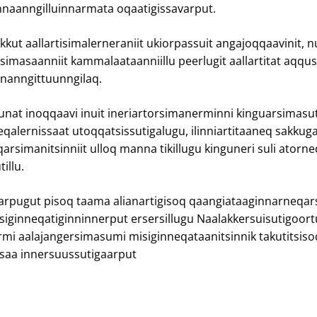
naanngilluinnarmata oqaatigissavarput.
kkut aallartisimalerneraniit ukiorpassuit angajoqqaavinit, n
imasaanniit kammalaataanniillu peerlugit aallartitat aqqu
innanngittuunngilaq.
nunat inoqqaavi inuit ineriartorsimanerminni kinguarsimasut
qalernissaat utoqqatsissutigalugu, ilinniartitaaneq sakkuga
arsimanitsinniit ulloq manna tikillugu kinguneri suli atorn
illu.
rpugut pisoq taama alianartigisoq qaangiataaginnarneqar
siginneqatiginninnerput ersersillugu Naalakkersuisutigoor
rmi aalajangersimasumi misiginneqataanitsinnik takutitsis
ssaa innersuussutigaarput