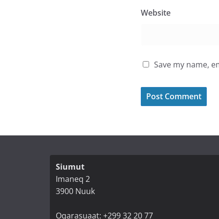
Website
Save my name, ema
Siumut
Imaneq 2
3900 Nuuk
Oqarasuaat: +299 32 20 77