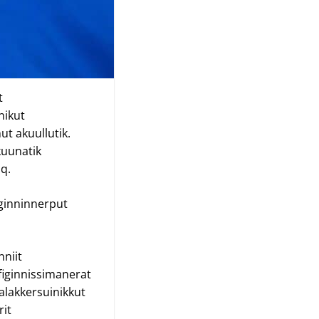
t
nikut
t akuullutik.
kuunatik
q.
ginninnerput
nniit
iginnissimanerat
lakkersuinikkut
it