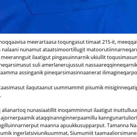
oqqaavisa meerartaasa toqungasut timaat 215-it, meeqqa
a nalaani nunamut ataatsimoortillugit matoorutiinnarneqar
meerannguit ilaatigut pingasuinnarnik ukiullit toqusimasunu
eqarsimasut suli amerlanerujussuit nassaareqqinneqarni
aamma assinganik pineqarsimasinnaanerat ilimagineqarpo
taasimasut ilaqutaanut uummammit pisumik misiginneqati
.
alianartoq nunasiaatillit inoqamminnut ilaatigut inuttulluu
 ajornerpaamik ataqqinannginnerpaamillu kanngunartuliorf
ngilluinnarnerput maanna apuukkusupparput. Tamanna Naa
umik ingerlatsiviunikuummat, Siumumiit taamaaliorsimaner