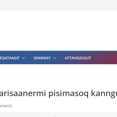
EQATAAGIT
QINIKKAT
ATTAVIGISIGUT
arisaanermi pisimasoq kanng
ments