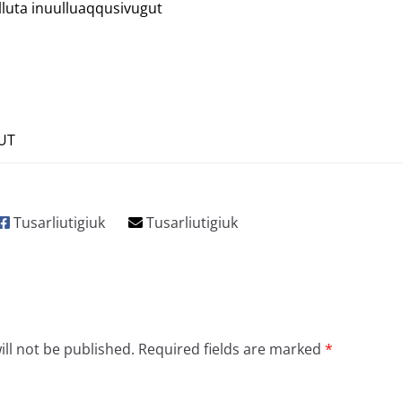
lluta inuulluaqqusivugut
MUT
ll not be published.
Required fields are marked
*