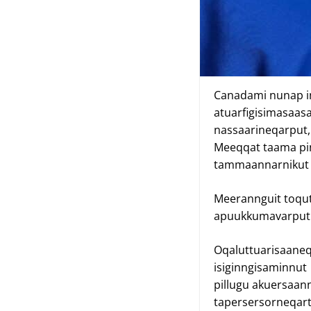
Canadami nunap in
atuarfigisimasaas
nassaarineqarput, 
Meeqqat taama pin
tammaannarnikut 
Meerannguit toqu
apuukkumavarput
Oqaluttuarisaaneq 
isiginngisaminnut
pillugu akuersaan
tapersersorneqart