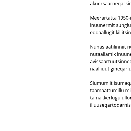
akuersaarneqarsin
Meerartatta 1950-i
inuunermit sungius
eqqaallugit killits
Nunasiaatilinniit 
nutaaliamik inuune
avissaartuutsinneq
naalliuutigineqarlut
Siumumiit isumaqa
taamaattumillu mi
tamakkerlugu ullo
iliuuseqartoqarni