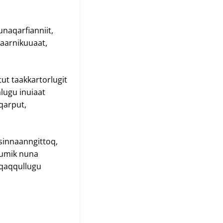
unaqarfianniit,
saarnikuuaat,
ut taakkartorlugit
lugu inuiaat
eqarput,
sinnaanngittoq,
tumik nuna
oqaqqullugu