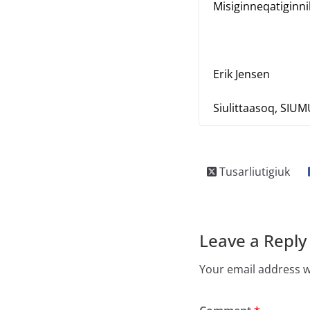
Misiginneqatiginni
Erik Jensen
Siulittaasoq, SIU
Leave a Reply
Your email address wi