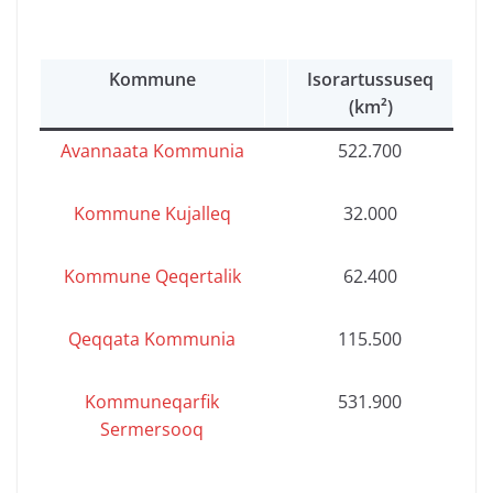
Kommune
Isorartussuseq
(km²)
Avannaata Kommunia
522.700
Kommune Kujalleq
32.000
Kommune Qeqertalik
62.400
Qeqqata Kommunia
115.500
Kommuneqarfik
531.900
Sermersooq