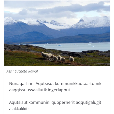
Ass.: Sucheta Rawal
Nunaqarfinni Aqutsisut kommunikkuutaartumik
aaqqissuussaallutik ingerlapput.
Aqutsisut kommunini quppernerit aqqutigalugit
alakkakkit: