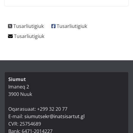
Siumut
Imaneq 2
3900 Nuuk
Oqarasuaat: +299 32 20 77
E-mail:
siumutsekr@inatsisartut.gl
CVR: 25754689
Bank: 6471-2014227