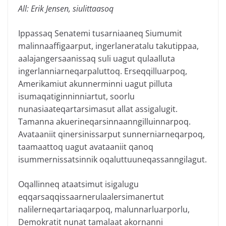
All: Erik Jensen, siulittaasoq
Ippassaq Senatemi tusarniaaneq Siumumit
malinnaaffigaarput, ingerlaneratalu takutippaa,
aalajangersaanissaq suli uagut qulaalluta
ingerlanniarneqarpaluttoq. Erseqqilluarpoq,
Amerikamiut akunnerminni uagut pilluta
isumaqatiginninniartut, soorlu
nunasiaateqartarsimasut allat assigalugit.
Tamanna akuerineqarsinnaanngilluinnarpoq.
Avataaniit qinersinissarput sunnerniarneqarpoq,
taamaattoq uagut avataaniit qanoq
isummernissatsinnik oqaluttuuneqassanngilagut.
Oqallinneq ataatsimut isigalugu
eqqarsaqqissaarnerulaalersimanertut
nalilerneqartariaqarpoq, malunnarluarporlu,
Demokratit nunat tamalaat akornanni