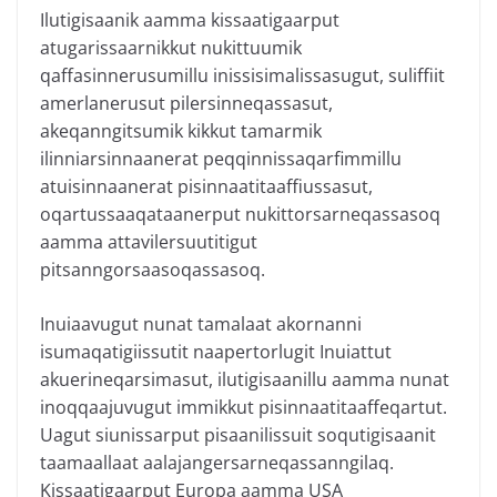
Ilutigisaanik aamma kissaatigaarput
atugarissaarnikkut nukittuumik
qaffasinnerusumillu inissisimalissasugut, suliffiit
amerlanerusut pilersinneqassasut,
akeqanngitsumik kikkut tamarmik
ilinniarsinnaanerat peqqinnissaqarfimmillu
atuisinnaanerat pisinnaatitaaffiussasut,
oqartussaaqataanerput nukittorsarneqassasoq
aamma attavilersuutitigut
pitsanngorsaasoqassasoq.
Inuiaavugut nunat tamalaat akornanni
isumaqatigiissutit naapertorlugit Inuiattut
akuerineqarsimasut, ilutigisaanillu aamma nunat
inoqqaajuvugut immikkut pisinnaatitaaffeqartut.
Uagut siunissarput pisaanilissuit soqutigisaanit
taamaallaat aalajangersarneqassanngilaq.
Kissaatigaarput Europa aamma USA