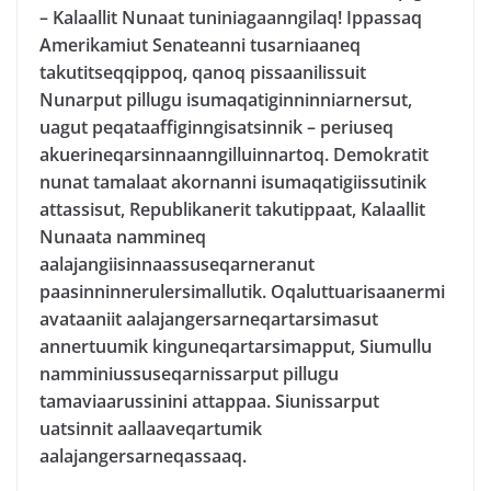
– Kalaallit Nunaat tuniniagaanngilaq! Ippassaq
Amerikamiut Senateanni tusarniaaneq
takutitseqqippoq, qanoq pissaanilissuit
Nunarput pillugu isumaqatiginninniarnersut,
uagut peqataaffiginngisatsinnik – periuseq
akuerineqarsinnaanngilluinnartoq. Demokratit
nunat tamalaat akornanni isumaqatigiissutinik
attassisut, Republikanerit takutippaat, Kalaallit
Nunaata nammineq
aalajangiisinnaassuseqarneranut
paasinninnerulersimallutik. Oqaluttuarisaanermi
avataaniit aalajangersarneqartarsimasut
annertuumik kinguneqartarsimapput, Siumullu
namminiussuseqarnissarput pillugu
tamaviaarussinini attappaa. Siunissarput
uatsinnit aallaaveqartumik
aalajangersarneqassaaq.