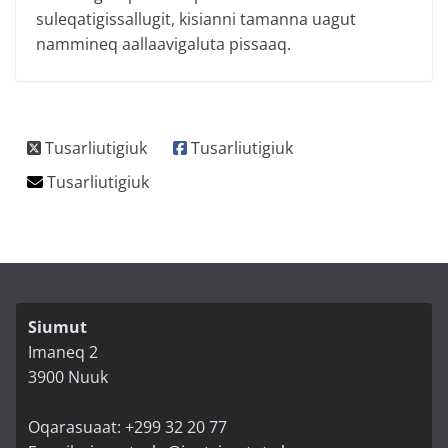
suleqatigissallugit, kisianni tamanna uagut
nammineq aallaavigaluta pissaaq.
Siumut
Imaneq 2
3900 Nuuk
Oqarasuaat: +299 32 20 77