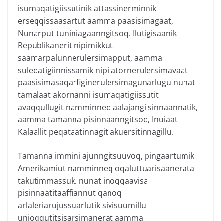
isumaqatigiissutinik attassinerminnik
erseqqissaasartut aamma paasisimagaat,
Nunarput tuniniagaanngitsoq. Ilutigisaanik
Republikanerit nipimikkut
saamarpalunnerulersimapput, aamma
suleqatigiinnissamik nipi atornerulersimavaat
paasisimasaqarfiginerulersimagunarlugu nunat
tamalaat akornanni isumaqatigiissutit
avaqqullugit namminneq aalajangiisinnaannatik,
aamma tamanna pisinnaanngitsoq, Inuiaat
Kalaallit peqataatinnagit akuersitinnagillu.
Tamanna immini ajunngitsuuvoq, pingaartumik
Amerikamiut namminneq oqaluttuarisaanerata
takutimmassuk, nunat inoqqaavisa
pisinnaatitaaffiannut qanoq
arlaleriarujussuarlutik sivisuumillu
unioqqutitsisarsimanerat aamma