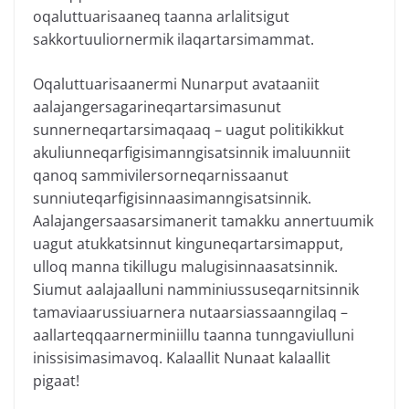
oqaluttuarisaaneq taanna arlalitsigut
sakkortuuliornermik ilaqartarsimammat.
Oqaluttuarisaanermi Nunarput avataaniit
aalajangersagarineqartarsimasunut
sunnerneqartarsimaqaaq – uagut politikikkut
akuliunneqarfigisimanngisatsinnik imaluunniit
qanoq sammivilersorneqarnissaanut
sunniuteqarfigisinnaasimanngisatsinnik.
Aalajangersaasarsimanerit tamakku annertuumik
uagut atukkatsinnut kinguneqartarsimapput,
ulloq manna tikillugu malugisinnaasatsinnik.
Siumut aalajaalluni namminiussuseqarnitsinnik
tamaviaarussiuarnera nutaarsiassaanngilaq –
aallarteqqaarnerminiillu taanna tunngaviulluni
inissisimasimavoq. Kalaallit Nunaat kalaallit
pigaat!