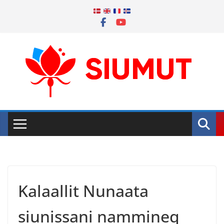
Skip
to
content
Kalaallit Nunaata
siunissani nammineq